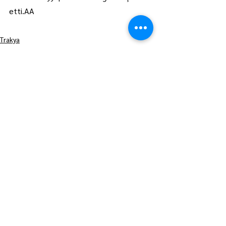
etti.AA
Trakya
Manşet
Hepsini Gör
Son Yazılar