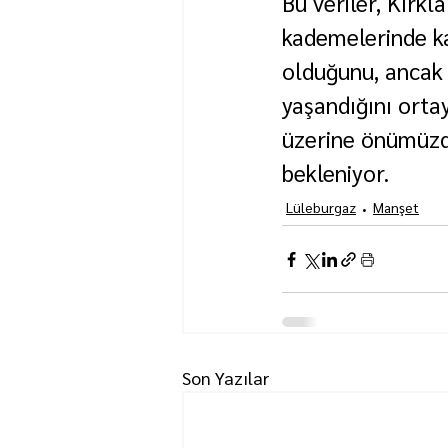
Bu veriler, Kırkl
kademelerinde ka
olduğunu, ancak 
yaşandığını orta
üzerine önümüzde
bekleniyor.
Lüleburgaz
Manşet
Son Yazılar