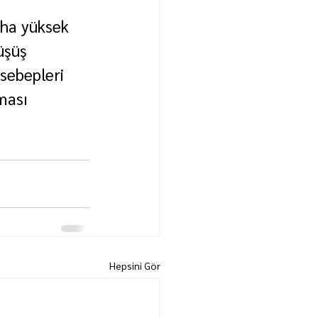
aha yüksek 
üşüş 
sebepleri 
ması 
Hepsini Gör