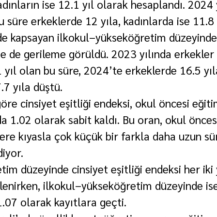
kadınların ise 12.1 yıl olarak hesaplandı. 2024 y
u süre erkeklerde 12 yıla, kadınlarda ise 11.8 
de kapsayan ilkokul–yükseköğretim düzeyinde
e de gerileme görüldü. 2023 yılında erkekler i
1 yıl olan bu süre, 2024’te erkeklerde 16.5 yıl
.7 yıla düştü.
öre cinsiyet eşitliği endeksi, okul öncesi eği
a 1.02 olarak sabit kaldı. Bu oran, okul önces
lere kıyasla çok küçük bir farkla daha uzun sü
diyor.
im düzeyinde cinsiyet eşitliği endeksi her iki y
rlenirken, ilkokul–yükseköğretim düzeyinde is
.07 olarak kayıtlara geçti.