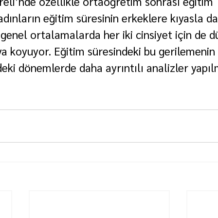
areli’nde özellikle ortaöğretim sonrası eğitim 
dınların eğitim süresinin erkeklere kıyasla d
genel ortalamalarda her iki cinsiyet için de d
ya koyuyor. Eğitim süresindeki bu gerilemenin 
ki dönemlerde daha ayrıntılı analizler yapıl