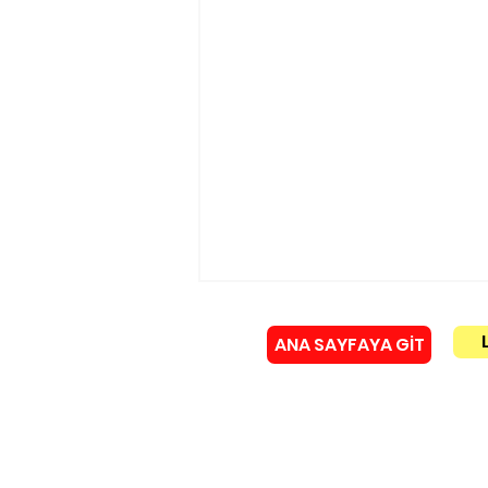
ANA SAYFAYA GİT
Künye
Murat Gerenli istifa etti!