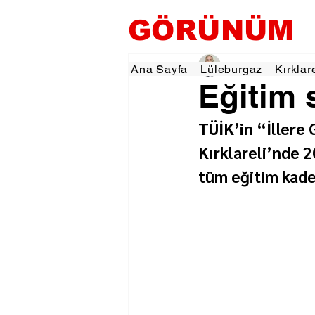
GÖRÜNÜM
Hamza Dalgıç
1 Eki
Ana Sayfa
Lüleburgaz
Kırklar
Eğitim 
TÜİK’in “İllere
Kırklareli’nde 
tüm eğitim kade