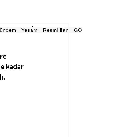
Gündem
Yaşam
Resmi İlan
GÖRÜNÜMTV
E GAZE
re 
e kadar 
ı.