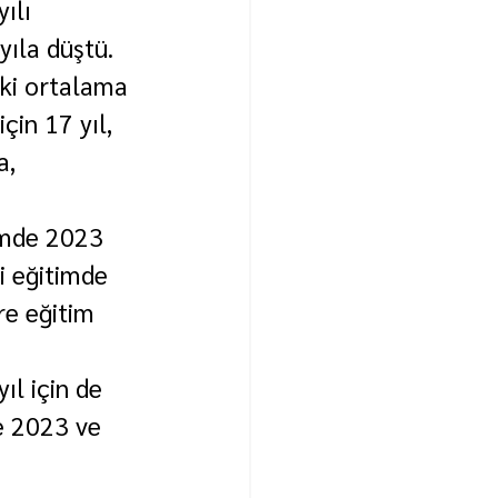
ılı 
yıla düştü.
ki ortalama 
çin 17 yıl, 
a, 
timde 2023 
i eğitimde 
re eğitim 
ıl için de 
e 2023 ve 