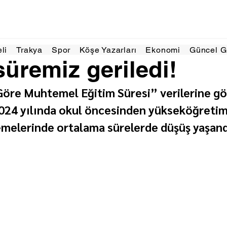
 2025
1 dakikada okunur
eli
Trakya
Spor
Köşe Yazarları
Ekonomi
Güncel 
süremiz geriledi!
 Göre Muhtemel Eğitim Süresi” verilerine gö
2024 yılında okul öncesinden yükseköğretim
melerinde ortalama sürelerde düşüş yaşand