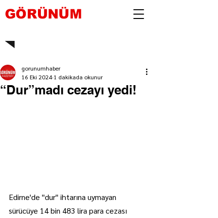
GÖRÜNÜM
gorunumhaber
16 Eki 2024
1 dakikada okunur
“Dur”madı cezayı yedi!
Edirne'de "dur" ihtarına uymayan 
sürücüye 14 bin 483 lira para cezası 