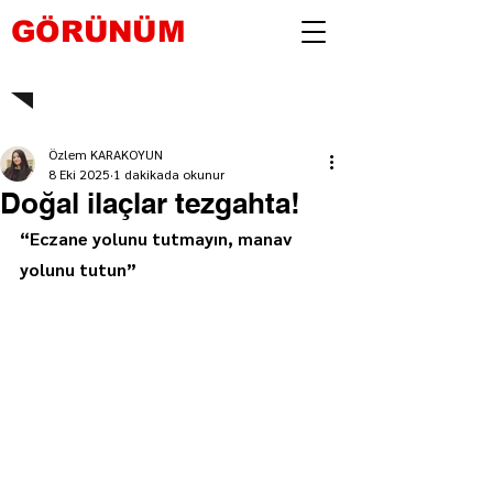
GÖRÜNÜM
Özlem KARAKOYUN
8 Eki 2025
1 dakikada okunur
Doğal ilaçlar tezgahta!
“Eczane yolunu tutmayın, manav 
yolunu tutun”