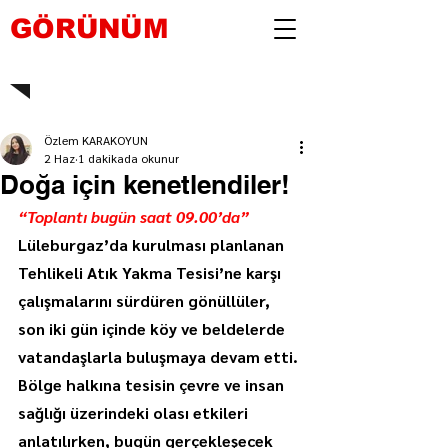
GÖRÜNÜM
Özlem KARAKOYUN
2 Haz
1 dakikada okunur
Doğa için kenetlendiler!
“Toplantı bugün saat 09.00’da”
Lüleburgaz’da kurulması planlanan 
Tehlikeli Atık Yakma Tesisi’ne karşı 
çalışmalarını sürdüren gönüllüler, 
son iki gün içinde köy ve beldelerde 
vatandaşlarla buluşmaya devam etti. 
Bölge halkına tesisin çevre ve insan 
sağlığı üzerindeki olası etkileri 
anlatılırken, bugün gerçekleşecek 