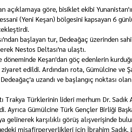
n açıklamaya göre, bisiklet ekibi Yunanistan'
essani (Yeni Keşan) bölgesini kapsayan 6 günlü
ekleştirdi.
ısı'ndan başlayan tur, Dedeağaç üzerinden sahi
erek Nestos Deltası'na ulaştı.
 döneminde Keşan'dan göç edenlerin kurduğ
 ziyaret edildi. Ardından rota, Gümülcine ve Ş
Dedeağaç'a uzandı ve başlangıç noktası olan 
ı Trakya Türklerinin lideri merhum Dr. Sadık 
ldi. Ayrıca Gümülcine Türk Gençler Birliği Baş
ya gelinerek karşılıklı görüş alışverişinde bul
gedeki misafirperverlikleri için İbrahim Sadık, 