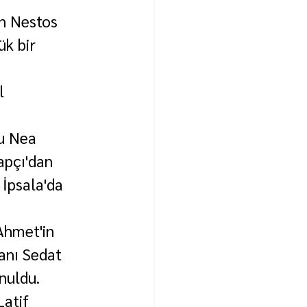
ın Nestos 
k bir 
l 
u Nea 
apçı'dan 
İpsala'da 
Ahmet'in 
kanı Sedat 
unuldu.
Latif 