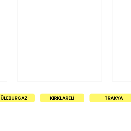
LÜLEBURGAZ
KIRKLARELİ
TRAKYA
CHP’de yeni dönem!