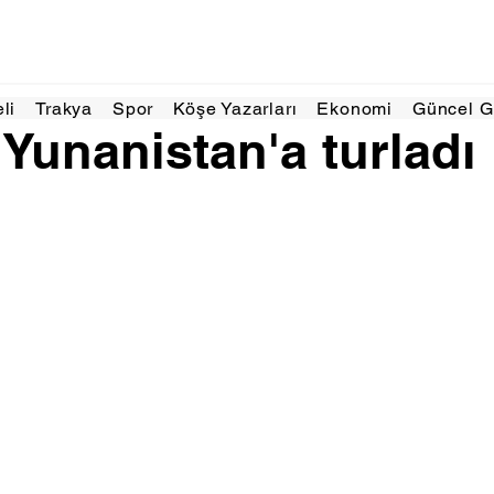
Ağu 2025
1 dakikada okunur
eli
Trakya
Spor
Köşe Yazarları
Ekonomi
Güncel 
unanistan'a turladı