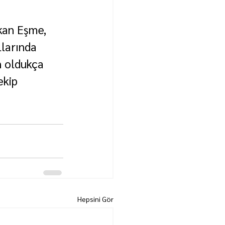
kan Eşme, 
llarında 
n oldukça 
ekip 
Hepsini Gör