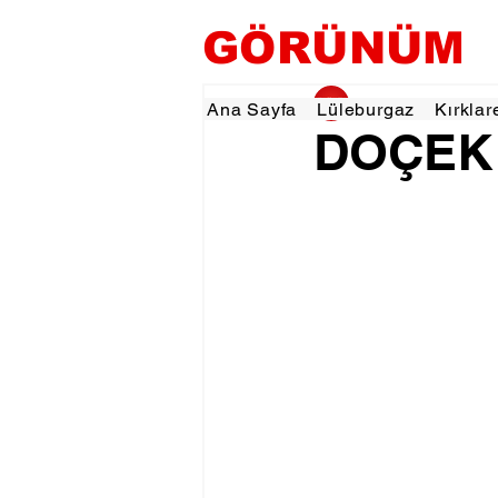
GÖRÜNÜM
gorunumhaber
13 
Ana Sayfa
Lüleburgaz
Kırklar
DOÇEK Y