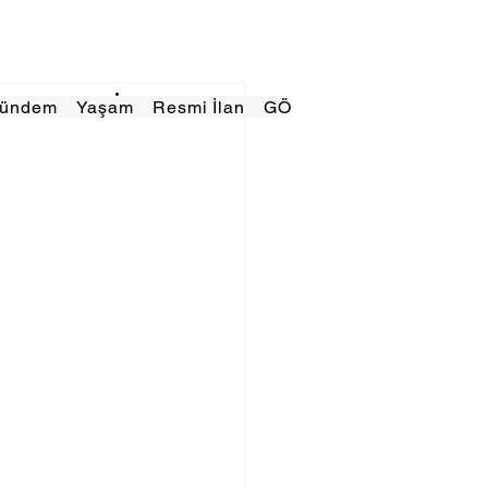
Gündem
Yaşam
Resmi İlan
GÖRÜNÜMTV
E GAZE