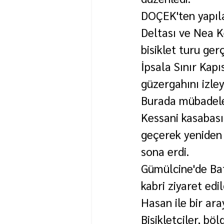
DOÇEK'ten yapıla
Deltası ve Nea K
bisiklet turu gerç
İpsala Sınır Kap
güzergahını izley
Burada mübadele
Kessani kasabası
geçerek yeniden 
sona erdi.
Gümülcine'de Bat
kabri ziyaret edi
Hasan ile bir ara
Bisikletçiler, böl