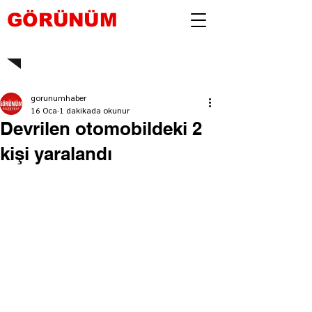
GÖRÜNÜM
gorunumhaber
16 Oca
1 dakikada okunur
Devrilen otomobildeki 2
kişi yaralandı