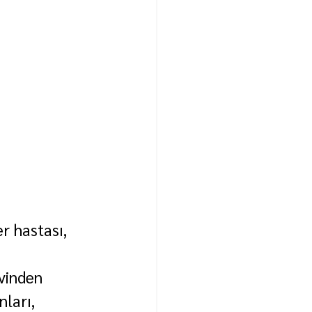
r hastası, 
vinden 
ları, 