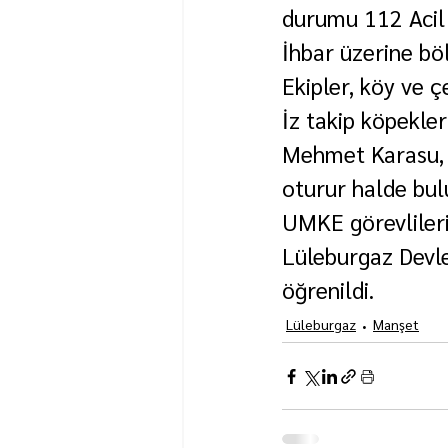
durumu 112 Acil 
İhbar üzerine bö
Ekipler, köy ve ç
İz takip köpekler
Mehmet Karasu, E
oturur halde bul
UMKE görevlileri
Lüleburgaz Devle
öğrenildi.
Lüleburgaz
Manşet