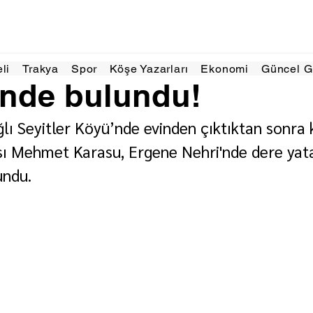
025
1 dakikada okunur
eli
Trakya
Spor
Köşe Yazarları
Ekonomi
Güncel 
inde bulundu!
lı Seyitler Köyü’nde evinden çıktıktan sonra 
sı Mehmet Karasu, Ergene Nehri'nde dere yat
undu.