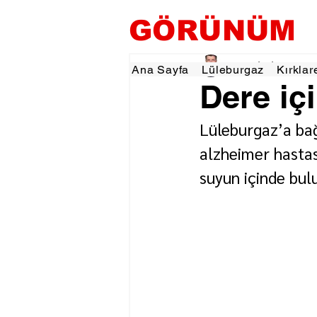
GÖRÜNÜM
Tevfik İŞÇİ
25 Ağu 2
Ana Sayfa
Lüleburgaz
Kırklar
Dere iç
Lüleburgaz’a bağ
alzheimer hasta
suyun içinde bul