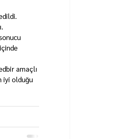
dildi.
ı.
 sonucu 
içinde 
edbir amaçlı 
 iyi olduğu 