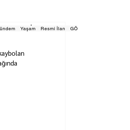
Gündem
Yaşam
Resmi İlan
GÖRÜNÜMTV
E GAZE
kaybolan 
ağında 