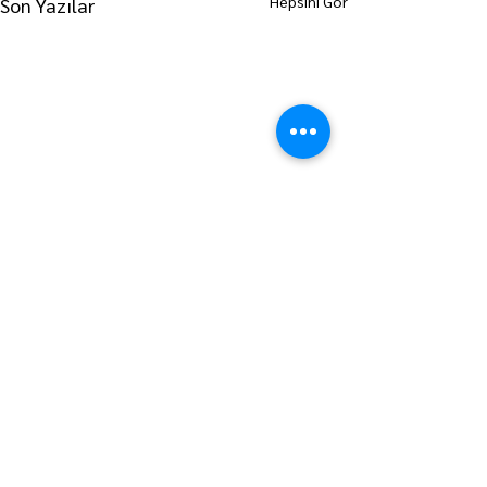
Hepsini Gör
Son Yazılar
ANA SAYFAYA GİT
LÜLEBURGAZ