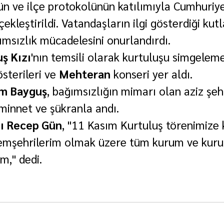
n ve ilçe protokolünün katılımıyla Cumhuriye
kleştirildi. Vatandaşların ilgi gösterdiği kut
msızlık mücadelesini onurlandırdı.
ş Kızı
'nın temsili olarak kurtuluşu simgeleme
österileri ve 
Mehteran
 konseri yer aldı.
m Bayguş
, bağımsızlığın mimarı olan aziz şehi
 minnet ve şükranla andı.
nı Recep Gün
, "11 Kasım Kurtuluş törenimize 
hemşehrilerim olmak üzere tüm kurum ve kuru
m," dedi.