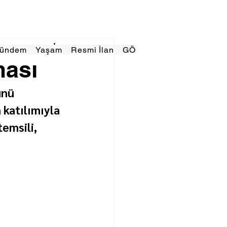
Gündem
Yaşam
Resmi İlan
GÖRÜNÜMTV
E GAZE
ması
ünü 
katılımıyla 
emsili, 