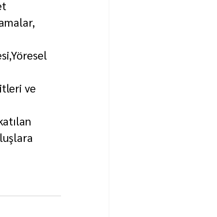
t 
lamalar, 
si,Yöresel 
tleri ve 
katılan 
luşlara 