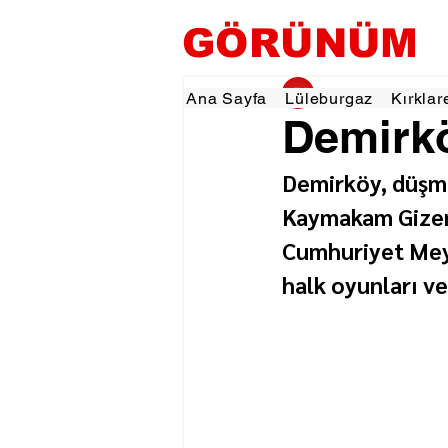
GÖRÜNÜM
gorunumhaber
12 
Ana Sayfa
Lüleburgaz
Kırklar
Demirkö
Demirköy, düşma
Kaymakam Gizem 
Cumhuriyet Meyd
halk oyunları ve