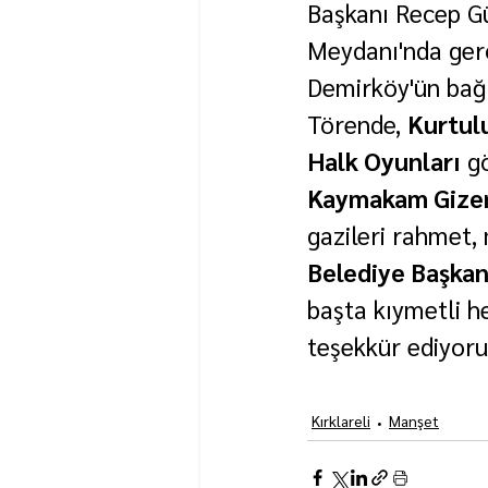
Başkanı Recep Gü
Meydanı'nda gerçe
Demirköy'ün bağı
Törende, 
Kurtulu
Halk Oyunları
 g
Kaymakam Gize
gazileri rahmet,
Belediye Başka
başta kıymetli 
teşekkür ediyoru
Kırklareli
Manşet