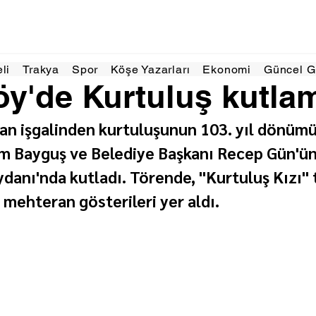
Kas 2025
1 dakikada okunur
eli
Trakya
Spor
Köşe Yazarları
Ekonomi
Güncel 
y'de Kurtuluş kutla
n işgalinden kurtuluşunun 103. yıl dönüm
Bayguş ve Belediye Başkanı Recep Gün'ün 
anı'nda kutladı. Törende, "Kurtuluş Kızı" t
 mehteran gösterileri yer aldı.