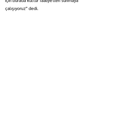
için burada kültür faaliyetleri sunmaya 
çalışıyoruz" dedi.