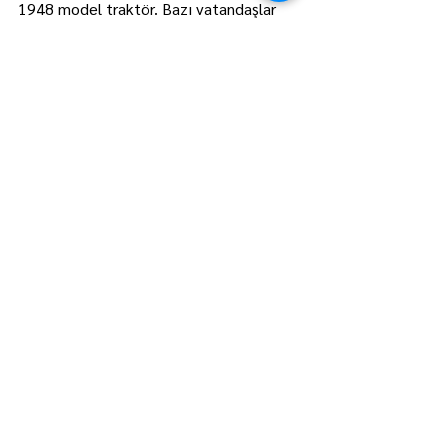
1948 model traktör. Bazı vatandaşlar 
gelip fotoğraf çektiriyor. Traktörler çok 
ilgi görüyor. Traktörlerin sayısını 10'a 
çıkarmayı hedefliyorum." diye konuştu. 
AA
Lüleburgaz
Manşet
Hepsini Gör
Son Yazılar