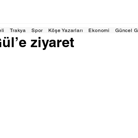
Ara 2024
1 dakikada okunur
eli
Trakya
Spor
Köşe Yazarları
Ekonomi
Güncel 
ül’e ziyaret