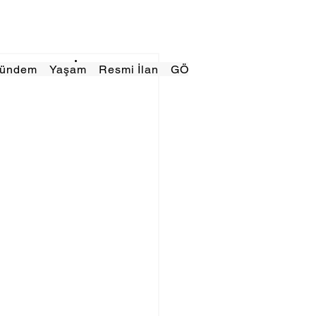
Gündem
Yaşam
Resmi İlan
GÖRÜNÜMTV
E GAZE