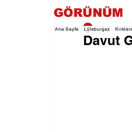
GÖRÜNÜM
gorunumhaber
19 
Ana Sayfa
Lüleburgaz
Kırklar
Davut G