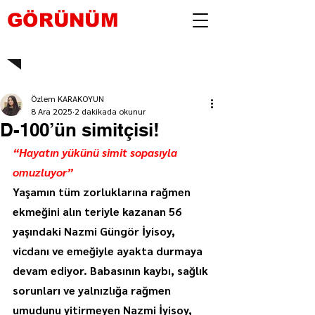
GÖRÜNÜM
Özlem KARAKOYUN
8 Ara 2025
2 dakikada okunur
D-100’ün simitçisi!
“Hayatın yükünü simit sopasıyla 
omuzluyor”
Yaşamın tüm zorluklarına rağmen 
ekmeğini alın teriyle kazanan 56 
yaşındaki Nazmi Güngör İyisoy, 
vicdanı ve emeğiyle ayakta durmaya 
devam ediyor. Babasının kaybı, sağlık 
sorunları ve yalnızlığa rağmen 
umudunu yitirmeyen Nazmi İyisoy, 