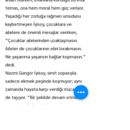
temas, ona hem moral hem güç veriyor.
Yaşadığı her zorluğa rağmen umudunu 
kaybetmeyen İyisoy, çocuklara ve 
ailelere de önemli mesajlar verirken, 
“Çocuklar ailelerinden uzaklaşmasın. 
Aileler de çocuklarının elini bırakmasın. 
Ne yaşanırsa yaşansın bağlar kopmasın.” 
dedi.
Nazmi Güngör İyisoy, simit sopasıyla 
sadece ekmek peşinde koşmuyor; aynı 
zamanda hayata karşı verdiği mücadeleyi 
de taşıyor. “Bir şekilde devam etmek 
zorundayız” diyerek her yeni günün 
zorluğuna rağmen dimdik ayakta durmayı 
sürdürüyor.
Lüleburgaz