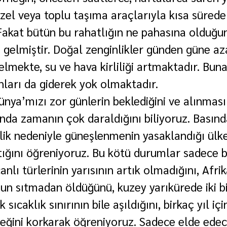
el veya toplu taşıma araçlarıyla kısa süred
 Fakat bütün bu rahatlığın ne pahasına olduğun
elmiştir. Doğal zenginlikler günden güne az
lmekte, su ve hava kirliliği artmaktadır. Buna 
ları da giderek yok olmaktadır.
ünya’mızı zor günlerin beklediğini ve alınmas
da zamanın çok daraldığını biliyoruz. Basınd
lik nedeniyle güneşlenmenin yasaklandığı ülke
ktığını öğreniyoruz. Bu kötü durumlar sadece 
anlı türlerinin yarısının artık olmadığını, Afri
un sıtmadan öldüğünü, kuzey yarıkürede iki bi
sıcaklık sınırının bile aşıldığını, birkaç yıl içi
ceğini korkarak öğreniyoruz. Sadece elde edec