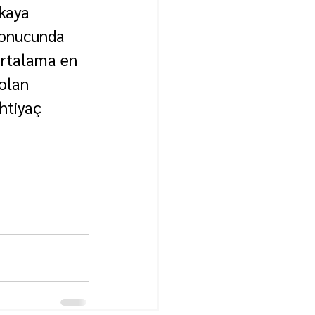
kaya 
sonucunda 
 ortalama en 
olan 
htiyaç 