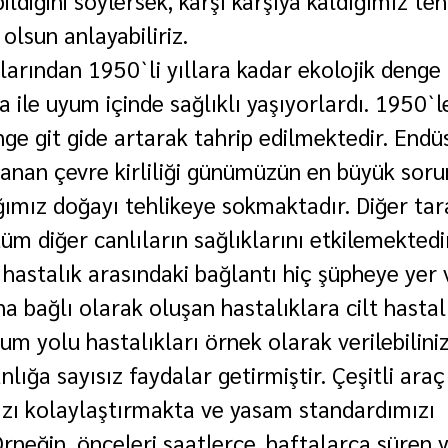
diğini söylersek, karşı karşıya kaldığımız teh
 olsun anlayabiliriz.
larından 1950`li yıllara kadar ekolojik denge 
ile uyum içinde sağlıklı yaşıyorlardı. 1950`l
ge git gide artarak tahrip edilmektedir. Endüs
anan çevre kirliliği günümüzün en büyük soru
ığımız doğayı tehlikeye sokmaktadır. Diğer ta
e tüm diğer canlıların sağlıklarını etkilemektedi
ok hastalık arasındaki bağlantı hiç şüpheye ye
na bağlı olarak oluşan hastalıklara cilt hastalı
num yolu hastalıkları örnek olarak verilebiliniz
lığa sayısız faydalar getirmiştir. Çeşitli araç
zı kolaylaştırmakta ve yasam standardımızı 
rneğin, önceleri saatlerce, haftalarca süren y