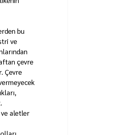
likenin 
erden bu 
tri ve 
nlarından 
raftan çevre 
r. Çevre 
r vermeyecek 
kları, 
.
 ve aletler 
olları 