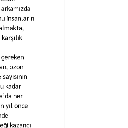
e arkamızda 
u insanların 
almakta, 
karşılık 
ı gereken 
an, ozon 
 sayısının 
bu kadar 
ka’da her 
n yıl önce 
nde 
eği kazancı 