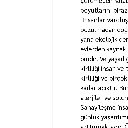
çürümeden kalabil
boyutlarını biraz
 İnsanlar varoluş
bozulmadan doğa 
yana ekolojik den
evlerden kaynakl
biridir. Ve yaşad
kirliliği insan v
kirliliği ve birç
kadar acıktır. Bu
alerjiler ve solu
Sanayileşme insan
günlük yaşantımı
arttırmaktadır. Ö