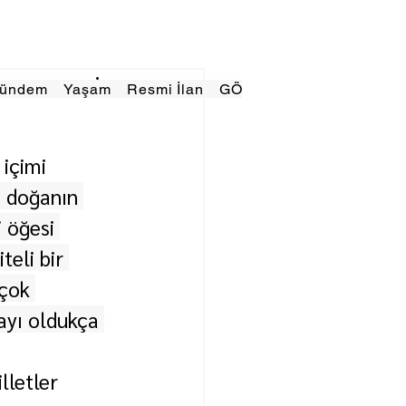
Gündem
Yaşam
Resmi İlan
GÖRÜNÜMTV
E GAZE
 içimi 
ş doğanın 
 öğesi 
teli bir 
çok 
ayı oldukça 
lletler 