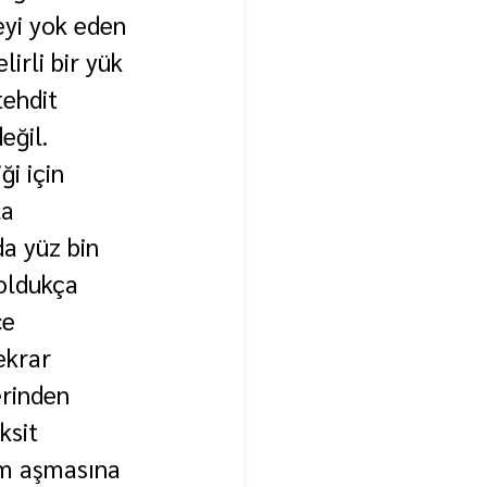
eyi yok eden 
irli bir yük 
ehdit 
eğil. 
i için 
a 
a yüz bin 
 oldukça 
e 
ekrar 
erinden 
ksit 
şum aşmasına 