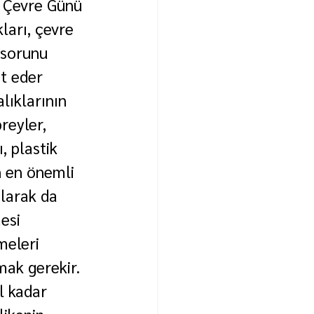
 Çevre Günü 
ları, çevre 
 sorunu 
t eder 
lıklarının 
reyler, 
, plastik 
n en önemli 
olarak da 
esi 
meleri 
ak gerekir. 
l kadar 