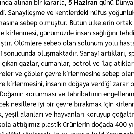
nda alınan bir kararla, 
5 Haziran
 günü Dünya
ldi. Sanayileşme ve kentlerdeki nüfus yoğunluk
masına sebep olmuştur. Bütün ülkelerin ortak
re kirlenmesi, günümüzde insan sağlığını tehdi
ştır. Ölümlere sebep olan solunum yolu hasta
ği sonucunda oluşmaktadır. Sanayi artıkları, sp
 çıkan gazlar, dumanlar, petrol ve ilaç atıkları
breler ve çöpler çevre kirlenmesine sebep ola
e kirlenmesini, insanın doğaya verdiği zarar 
. Doğanın korunması ve tahribatının engellenm
ek nesillere iyi bir çevre bırakmak için kirlen
 yeşil alanları ve hayvanları koruyup çoğaltm
sola attığımız plastik ürünlerin doğada 400 yı