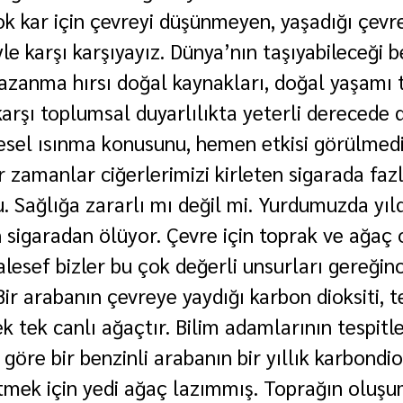
k kar için çevreyi düşünmeyen, yaşadığı çevr
le karşı karşıyayız. Dünya’nın taşıyabileceği bel
kazanma hırsı doğal kaynakları, doğal yaşamı t
arşı toplumsal duyarlılıkta yeterli derecede d
esel ısınma konusunu, hemen etkisi görülmediğ
 zamanlar ciğerlerimizi kirleten sigarada fazl
Sağlığa zararlı mı değil mi. Yurdumuzda yıld
n sigaradan ölüyor. Çevre için toprak ve ağaç
esef bizler bu çok değerli unsurları gereğinc
ir arabanın çevreye yaydığı karbon dioksiti, t
k tek canlı ağaçtır. Bilim adamlarının tespitl
göre bir benzinli arabanın bir yıllık karbondio
i etmek için yedi ağaç lazımmış. Toprağın olu