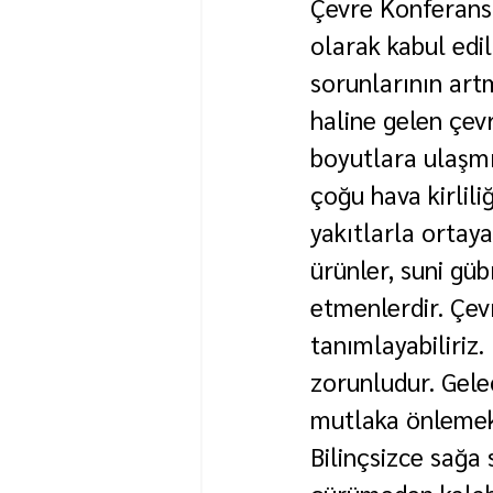
Çevre Konferansı
olarak kabul edi
sorunlarının art
haline gelen çev
boyutlara ulaşmı
çoğu hava kirlili
yakıtlarla ortaya
ürünler, suni gü
etmenlerdir. Çevr
tanımlayabiliriz
zorunludur. Gelec
mutlaka önlemek,
Bilinçsizce sağa 