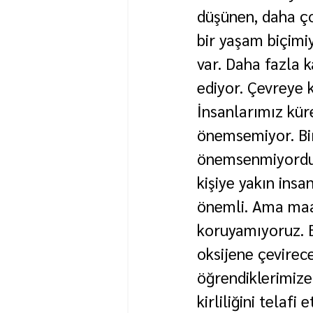
düşünen, daha ço
bir yaşam biçimiy
var. Daha fazla 
ediyor. Çevreye k
İnsanlarımız kür
önemsemiyor. Bir
önemsenmiyordu. 
kişiye yakın insa
önemli. Ama maal
koruyamıyoruz. B
oksijene çevirece
öğrendiklerimize 
kirliliğini telaf