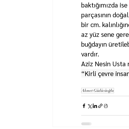
baktığımızda ise 
parçasının doğal
bir cm. kalınlığı
az yüz sene gere
buğdayın üretileb
vardır.
Aziz Nesin Usta 
“Kirli çevre insan
Ahmet Güdücüoğlu