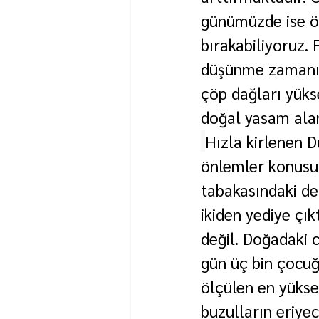
günümüzde ise öz
bırakabiliyoruz.
düşünme zamanı g
çöp dağları yükse
doğal yasam alan
Hızla kirlenen D
önlemler konusun
tabakasındaki de
ikiden yediye çı
değil. Doğadaki c
gün üç bin çocuğ
ölçülen en yüksek 
buzulların eriye