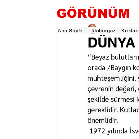
GÖRÜNÜM
Ahmet Güdücüoğlu
Ana Sayfa
Lüleburgaz
Kırklar
DÜNYA
“Beyaz bulutların
orada /Baygın ko
muhteşemliğini, 
çevrenin değeri, 
şekilde sürmesi 
gereklidir. Kutl
önemlidir.
 1972 yılında İs