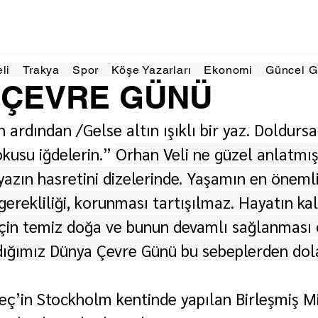
11 Haz 2025
3 dakikada okunur
eli
Trakya
Spor
Köşe Yazarları
Ekonomi
Güncel 
 ÇEVRE GÜNÜ
 ardından /Gelse altın ışıklı bir yaz. Doldursa
kusu iğdelerin.” 
Orhan Veli ne güzel anlatmı
yazın hasretini dizelerinde. Yaşamın en önemli
gerekliliği, korunması tartışılmaz. Hayatın kali
için temiz doğa ve bunun devamlı sağlanması 
adığımız Dünya Çevre Günü bu sebeplerden dol
veç’in Stockholm kentinde yapılan Birleşmiş Mi