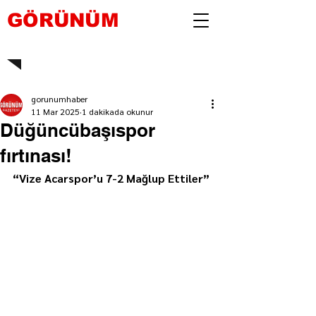
GÖRÜNÜM
gorunumhaber
11 Mar 2025
1 dakikada okunur
Düğüncübaşıspor
fırtınası!
“Vize Acarspor’u 7-2 Mağlup Ettiler”