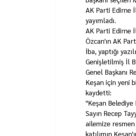
AK Parti Edirne İ
yayımladı.
AK Parti Edirne 
Özcan'ın AK Parti
İba, yaptığı yazı
Genişletilmiş İl
Genel Başkanı Re
Keşan için yeni b
kaydetti:
"Keşan Belediye
Sayın Recep Tayy
ailemize resmen 
katılımın Keşan'ı