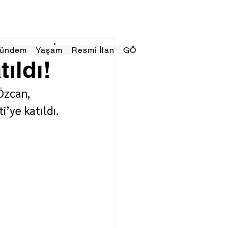
Gündem
Yaşam
Resmi İlan
GÖRÜNÜMTV
E GAZE
ıldı!
Özcan, 
’ye katıldı.