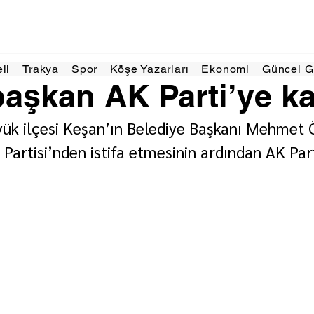
Haz
1 dakikada okunur
eli
Trakya
Spor
Köşe Yazarları
Ekonomi
Güncel 
başkan AK Parti’ye kat
yük ilçesi Keşan’ın Belediye Başkanı Mehmet 
artisi’nden istifa etmesinin ardından AK Parti