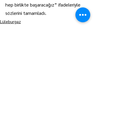
hep birlikte başaracağız” ifadeleriyle 
sözlerini tamamladı.
Lüleburgaz
Manşet
Hepsini Gör
Son Yazılar