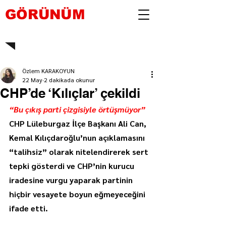
GÖRÜNÜM
Özlem KARAKOYUN
22 May
2 dakikada okunur
CHP’de ‘Kılıçlar’ çekildi
“Bu çıkış parti çizgisiyle örtüşmüyor”
CHP Lüleburgaz İlçe Başkanı Ali Can, 
Kemal Kılıçdaroğlu’nun açıklamasını 
“talihsiz” olarak nitelendirerek sert 
tepki gösterdi ve CHP’nin kurucu 
iradesine vurgu yaparak partinin 
hiçbir vesayete boyun eğmeyeceğini 
ifade etti.