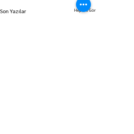
Hepsini Gör
Son Yazılar
ANA SAYFAYA GİT