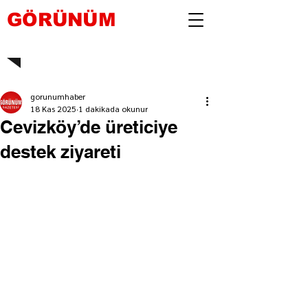
GÖRÜNÜM
gorunumhaber
18 Kas 2025
1 dakikada okunur
Cevizköy’de üreticiye
destek ziyareti