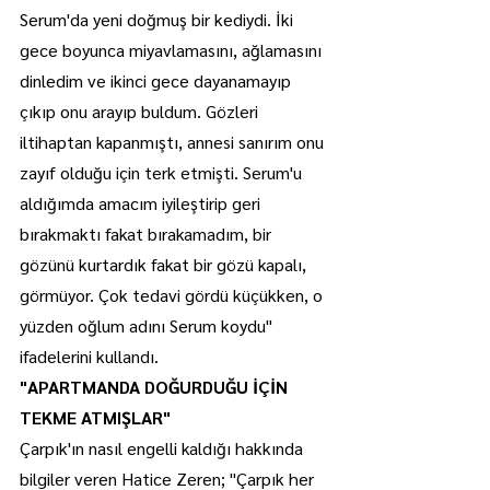
Serum'da yeni doğmuş bir kediydi. İki 
gece boyunca miyavlamasını, ağlamasını 
dinledim ve ikinci gece dayanamayıp 
çıkıp onu arayıp buldum. Gözleri 
iltihaptan kapanmıştı, annesi sanırım onu 
zayıf olduğu için terk etmişti. Serum'u 
aldığımda amacım iyileştirip geri 
bırakmaktı fakat bırakamadım, bir 
gözünü kurtardık fakat bir gözü kapalı, 
görmüyor. Çok tedavi gördü küçükken, o 
yüzden oğlum adını Serum koydu" 
ifadelerini kullandı.
"APARTMANDA DOĞURDUĞU İÇİN 
TEKME ATMIŞLAR"
Çarpık'ın nasıl engelli kaldığı hakkında 
bilgiler veren Hatice Zeren; "Çarpık her 