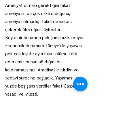
Ameliyat olması gerektiğini fakat 
ameliyatın da çok riskli olduğunu, 
ameliyat olmadığı takdirde ise acı 
çekerek öleceğini söylediler.
Böyle bir durumda pek şansınız kalmıyor. 
Ekonomik durumum Türkiye'de yaşayan 
pek çok kişi ile aynı fakat ölüme terk 
ederseniz bunun ağırlığını da 
kaldıramazsınız. Ameliyat ettirdim ve 
tedavi sürecine başladık. Yaşaması için 
yüzde beş şans verdiler fakat Çarpık 
yaşadı ve iyileşti.
Diğer kediler gibi dört ayak üstüne 
düşmüyor, dengesini hala sağlayamıyor 
ve duymuyor fakat yaşıyor. Evdeki diğer 
kedilerle de iyi anlaşıyor. Çarpık'ın 