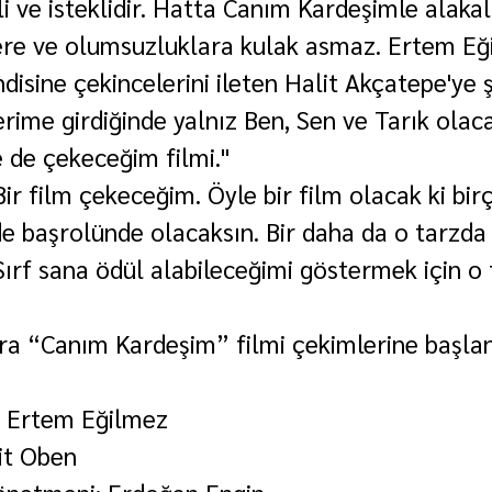
i ve isteklidir. Hatta Canım Kardeşimle alakal
lere ve olumsuzluklara kulak asmaz. Ertem Eğ
ndisine çekincelerini ileten Halit Akçatepe'ye ş
erime girdiğinde yalnız Ben, Sen ve Tarık olac
e de çekeceğim filmi."
ir film çekeceğim. Öyle bir film olacak ki bir
e başrolünde olacaksın. Bir daha da o tarzda 
rf sana ödül alabileceğimi göstermek için o f
nra “Canım Kardeşim” filmi çekimlerine başlanı
: Ertem Eğilmez
hit Oben