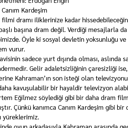
Yönetmeni: Erdoğan Engin
m: Canım Kardeşim
ilmi dramı iliklerinize kadar hissedebileceğin
başlı başına dram değil. Verdiği mesajlarla da 
imizde. Öyle ki sosyal devletin yoksunluğu ve 
rur.                                                 
visinin sadece yurt dışında olması, aslında sa
ermedir. Gelir adaletsizliğinin çaresizliği ise,
rine Kahraman’ın son isteği olan televizyon
daha kavuşulabilir bir hayaldir televizyon alab
tem Eğilmez söylediği gibi bir daha dram fil
mıştır. Çünkü kanımca Canım Kardeşim gibi bir 
 yüreklerimiz.
sinde oyun arkadaşıyla Kahraman arasında geç