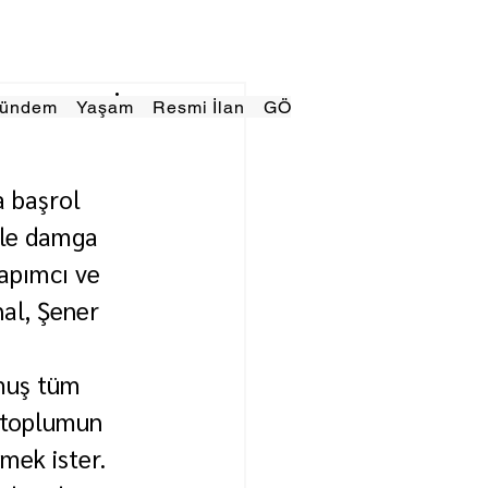
Gündem
Yaşam
Resmi İlan
GÖRÜNÜMTV
E GAZE
a başrol 
rle damga 
apımcı ve 
al, Şener 
                    
lmuş tüm 
 toplumun 
mek ister. 