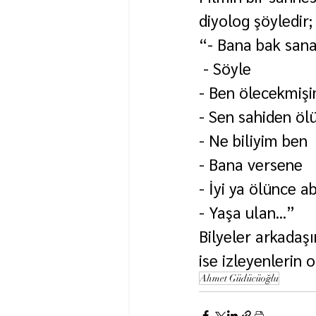
diyolog şöyledir;
“- Bana bak sana
 - Söyle
- Ben ölecekmiş
- Sen sahiden öl
- Ne biliyim ben
- Bana versene
- İyi ya ölünce a
- Yaşa ulan...”
Bilyeler arkadaşı
ise izleyenlerin o
Ahmet Güdücüoğlu