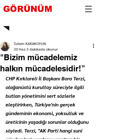
GÖRÜNÜM
Özlem KARAKOYUN
30 Haz
3 dakikada okunur
"Bizim mücadelemiz
halkın mücadelesidir!’’
CHP Kırklareli İl Başkanı Bora Terzi, 
olağanüstü kurultay süreciyle ilgili 
butlan yönetimini sert sözlerle 
eleştirirken, Türkiye'nin gerçek 
gündeminin ekonomi, yoksulluk ve 
üreticinin yaşadığı sorunlar olduğunu 
söyledi. Terzi, "AK Parti hangi suni 