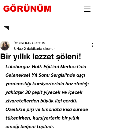
GÖRÜNÜM
Özlem KARAKOYUN
8 Haz
2 dakikada okunur
Bir yıllık lezzet şöleni!
Lüleburgaz Halk Eğitimi Merkezi’nin 
Geleneksel Yıl Sonu Sergisi’nde aşçı 
yardımcılığı kursiyerlerinin hazırladığı 
yaklaşık 30 çeşit yiyecek ve içecek 
ziyaretçilerden büyük ilgi gördü. 
Özellikle pişi ve limonata kısa sürede 
tükenirken, kursiyerlerin bir yıllık 
emeği beğeni topladı.