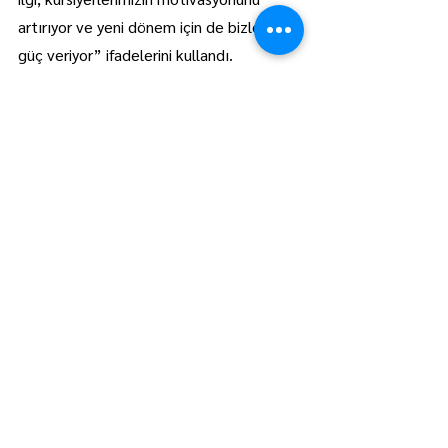
artırıyor ve yeni dönem için de bizlere 
güç veriyor” ifadelerini kullandı.
Sergi boyunca ziyaretçilerin yoğun ilgi 
gösterdiği stantta hazırlanan ürünler 
kısa sürede tüketilirken, kursiyerlerin 
hazırladığı lezzetler serginin en dikkat 
çeken bölümleri arasında yer aldı.
Lüleburgaz
Manşet
Hepsini Gör
Son Yazılar