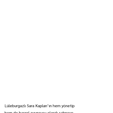
Lüleburgazlı Sara Kaplan’ın hem yönetip 
hem de başrol oyuncusu olarak sahneye 