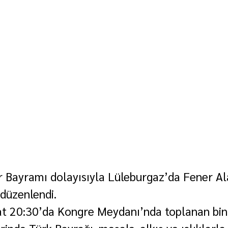
 Bayramı dolayısıyla Lüleburgaz’da Fener Ala
düzenlendi.
t 20:30’da Kongre Meydanı’nda toplanan bin
rinde Türk Bayrağı, meşale, alkış ve ıslıklarla