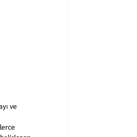
yı ve 
lerce 
 belirlenen 