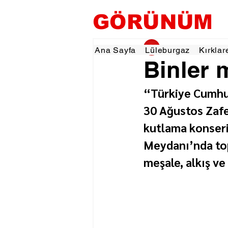
GÖRÜNÜM
gorunumhaber
2 Ey
Ana Sayfa
Lüleburgaz
Kırklar
Binler 
“Türkiye Cumhu
30 Ağustos Zafe
kutlama konseri
Meydanı’nda top
meşale, alkış ve