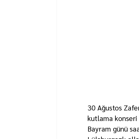
30 Ağustos Zafer
kutlama konseri 
Bayram günü saa
Lüleburgazlı elle