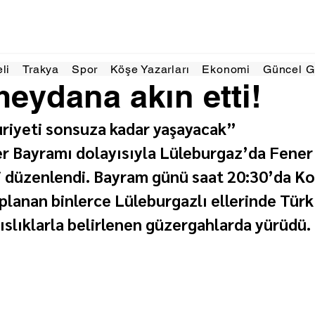
l 2024
1 dakikada okunur
eli
Trakya
Spor
Köşe Yazarları
Ekonomi
Güncel 
meydana akın etti!
riyeti sonsuza kadar yaşayacak”
r Bayramı dolayısıyla Lüleburgaz’da Fener 
 düzenlendi. Bayram günü saat 20:30’da Ko
lanan binlerce Lüleburgazlı ellerinde Türk 
 ıslıklarla belirlenen güzergahlarda yürüdü.