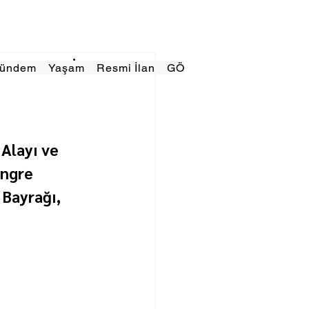
Gündem
Yaşam
Resmi İlan
GÖRÜNÜMTV
E GAZE
Alayı ve 
ngre 
Bayrağı, 