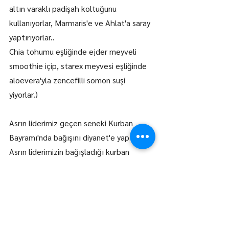
altın varaklı padişah koltuğunu 
kullanıyorlar, Marmaris'e ve Ahlat'a saray 
yaptırıyorlar..
Chia tohumu eşliğinde ejder meyveli 
smoothie içip, starex meyvesi eşliğinde 
aloevera'yla zencefilli somon suşi 
yiyorlar.)
Asrın liderimiz geçen seneki Kurban 
Bayramı'nda bağışını diyanet'e yaptı. 
Asrın liderimizin bağışladığı kurban 
Afrika'da Togo'da kesildi.
Daha önceki kurban bayramlarında 
Kızılay'a bağış yapmıştı, kurbanları 
Moritanya, Çad, Etiyopya'da kesilmişti.