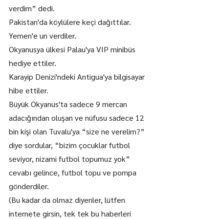
verdim” dedi.
Pakistan'da köylülere keçi dağıttılar. 
Yemen'e un verdiler.
Okyanusya ülkesi Palau'ya VIP minibüs 
hediye ettiler.
Karayip Denizi'ndeki Antigua'ya bilgisayar 
hibe ettiler.
Büyük Okyanus'ta sadece 9 mercan 
adacığından oluşan ve nüfusu sadece 12 
bin kişi olan Tuvalu'ya “size ne verelim?” 
diye sordular, “bizim çocuklar futbol 
seviyor, nizami futbol topumuz yok” 
cevabı gelince, futbol topu ve pompa 
gönderdiler.
(Bu kadar da olmaz diyenler, lütfen 
internete girsin, tek tek bu haberleri 