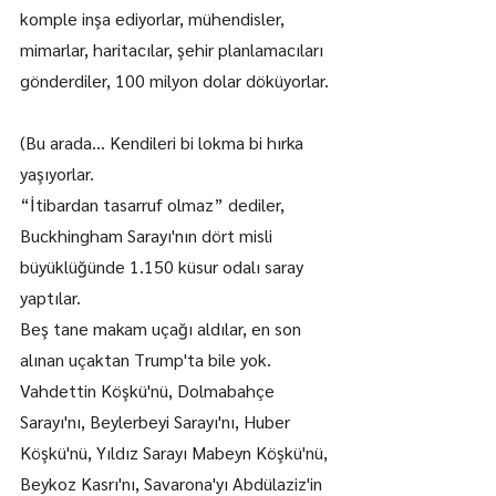
komple inşa ediyorlar, mühendisler, 
mimarlar, haritacılar, şehir planlamacıları 
gönderdiler, 100 milyon dolar döküyorlar.
(Bu arada… Kendileri bi lokma bi hırka 
yaşıyorlar.
“İtibardan tasarruf olmaz” dediler, 
Buckhingham Sarayı'nın dört misli 
büyüklüğünde 1.150 küsur odalı saray 
yaptılar.
Beş tane makam uçağı aldılar, en son 
alınan uçaktan Trump'ta bile yok.
Vahdettin Köşkü'nü, Dolmabahçe 
Sarayı'nı, Beylerbeyi Sarayı'nı, Huber 
Köşkü'nü, Yıldız Sarayı Mabeyn Köşkü'nü, 
Beykoz Kasrı'nı, Savarona'yı Abdülaziz'in 