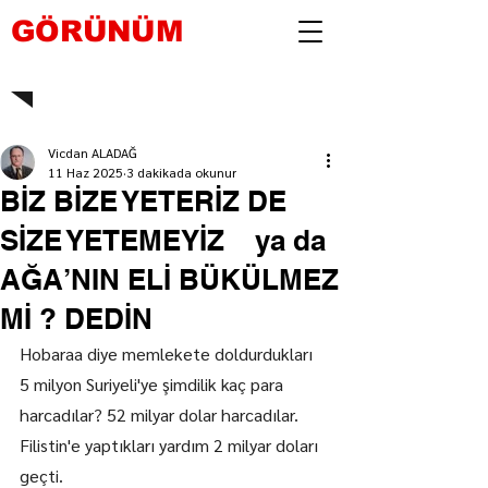
GÖRÜNÜM
Vicdan ALADAĞ
11 Haz 2025
3 dakikada okunur
BİZ BİZE YETERİZ DE
SİZE YETEMEYİZ ya da
AĞA’NIN ELİ BÜKÜLMEZ
Mİ ? DEDİN
Hobaraa diye memlekete doldurdukları 
5 milyon Suriyeli'ye şimdilik kaç para 
harcadılar? 52 milyar dolar harcadılar.
Filistin'e yaptıkları yardım 2 milyar doları 
geçti.