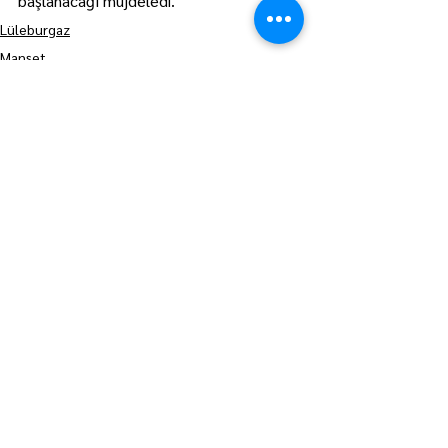
başlanacağı müjdeledi.
Lüleburgaz
Manşet
Hepsini Gör
Son Yazılar