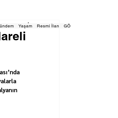
Gündem
Yaşam
Resmi İlan
GÖRÜNÜMTV
E GAZE
areli
ası’nda 
alarla 
lyanın 