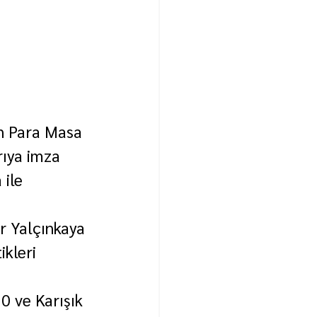
n Para Masa 
rıya imza 
ile 
r Yalçınkaya 
kleri 
0 ve Karışık 