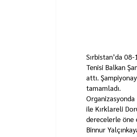
Sırbistan’da 08-
Tenisi Balkan Şa
attı. Şampiyonay
tamamladı.
Organizasyonda 
ile Kırklareli Do
derecelerle öne ç
Binnur Yalçınkaya