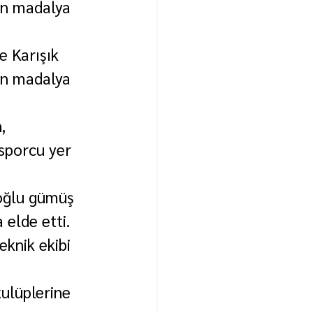
ın madalya 
e Karışık 
ın madalya 
, 
sporcu yer 
oğlu gümüş 
 elde etti.
knik ekibi 
ulüplerine 