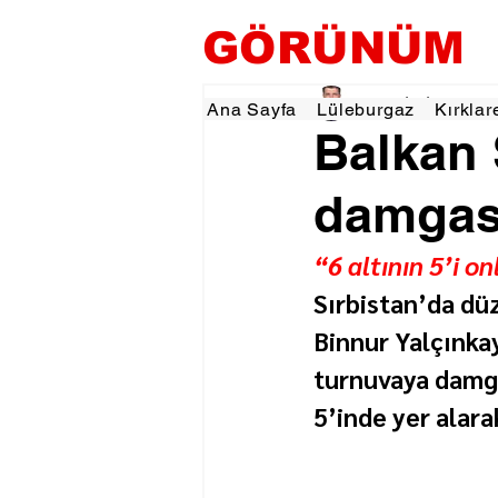
GÖRÜNÜM
Tevfik İŞÇİ
13 Haz
1
Ana Sayfa
Lüleburgaz
Kırklar
Balkan 
damgas
“6 altının 5’i o
Sırbistan’da dü
Binnur Yalçınkay
turnuvaya damga
5’inde yer alara