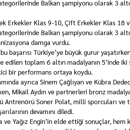
kategorilerinde Balkan şampiyonu olarak 3 alt
ek Erkekler Klas 9-10, Çift Erkekler Klas 18 v
kategorilerinde Balkan şampiyonu olarak 3 alt
anizasyona damga vurdu.
 bu başarısı Türkiye’ye büyük gurur yaşatırken
 edilen toplam 6 altın madalyanın 5’inde iki 
kici bir performans ortaya koydu.
mında ayrıca Sinem Çağlıyan ve Kübra Dede
en, Mikail Aydın ve partnerleri bronz madalya
 Antrenörü Soner Polat, milli sporcuları ve te
arılarının devamını diledi.
 ve Yağız Engin’in elde ettiği sonuçlar, hem k