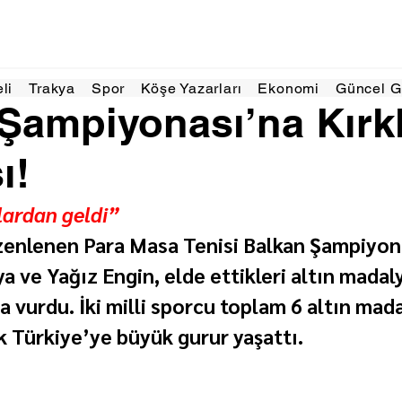
 dakikada okunur
eli
Trakya
Spor
Köşe Yazarları
Ekonomi
Güncel 
Şampiyonası’na Kırkl
ı!
nlardan geldi”
zenlenen Para Masa Tenisi Balkan Şampiyon
a ve Yağız Engin, elde ettikleri altın madaly
 vurdu. İki milli sporcu toplam 6 altın mada
k Türkiye’ye büyük gurur yaşattı.