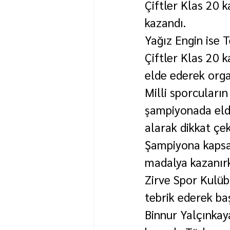
Çiftler Klas 20 
kazandı.
Yağız Engin ise T
Çiftler Klas 20 
elde ederek org
Milli sporcuların
şampiyonada elde
alarak dikkat çe
Şampiyona kapsa
madalya kazanırk
Zirve Spor Kulübü
tebrik ederek baş
Binnur Yalçınkaya