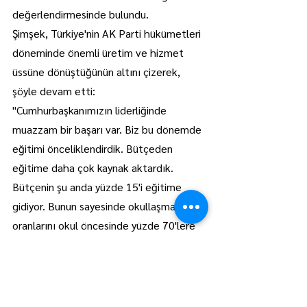
değerlendirmesinde bulundu.
Şimşek, Türkiye'nin AK Parti hükümetleri 
döneminde önemli üretim ve hizmet 
üssüne dönüştüğünün altını çizerek, 
şöyle devam etti:
"Cumhurbaşkanımızın liderliğinde 
muazzam bir başarı var. Biz bu dönemde 
eğitimi önceliklendirdik. Bütçeden 
eğitime daha çok kaynak aktardık. 
Bütçenin şu anda yüzde 15'i eğitime 
gidiyor. Bunun sayesinde okullaşma 
oranlarını okul öncesinde yüzde 70'lere 
çıkarttık. Yükseköğretimde yüzde 
100'ün üzerine çıkarttık. Türkiye eğitime 
muazzam yatırım yaptı. Yurt kapasitesini 
182 binden 994 bine çıkarttık. Şu anda 