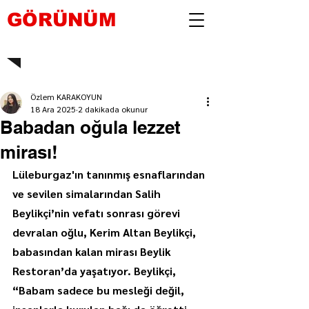
GÖRÜNÜM
Özlem KARAKOYUN
18 Ara 2025
2 dakikada okunur
Babadan oğula lezzet
mirası!
Lüleburgaz'ın tanınmış esnaflarından 
ve sevilen simalarından Salih 
Beylikçi’nin vefatı sonrası görevi 
devralan oğlu, Kerim Altan Beylikçi, 
babasından kalan mirası Beylik 
Restoran’da yaşatıyor. Beylikçi, 
“Babam sadece bu mesleği değil, 