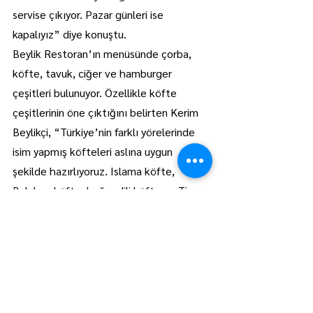
servise çıkıyor. Pazar günleri ise 
kapalıyız” diye konuştu.
Beylik Restoran’ın menüsünde çorba, 
köfte, tavuk, ciğer ve hamburger 
çeşitleri bulunuyor. Özellikle köfte 
çeşitlerinin öne çıktığını belirten Kerim 
Beylikçi, “Türkiye’nin farklı yörelerinde 
isim yapmış köfteleri aslına uygun 
şekilde hazırlıyoruz. Islama köfte, 
Balaban köfte, beğendili köfte ve Tire 
köfte bunlardan bazıları. 
Hamburgerlerimiz de misafirlerimizden 
güzel geri dönüşler alıyor” dedi.
Paket servis hizmeti sunduklarını da 
aktaran Beylikçi, “Yemeksepeti 
üzerinden ya da doğrudan işletmemizi 