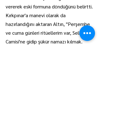
vererek eski formuna döndüğünü belirtti.
Kırkpınar'a manevi olarak da 
hazırlandığını aktaran Altın, "Perşembe 
ve cuma günleri ritüellerim var, Selimiye 
Camisi'ne gidip şükür namazı kılmak. 
Hakkımızda hayırlısı olur inşallah, hak 
edenin kazandığı bir Kırkpınar geçiririz. 
Buraya geldiğimiz zaman bile tüylerimiz 
diken diken oluyor. O yüzden zamanı 
bekliyoruz." ifadelerini kullandı. AA
Spor
Manşet