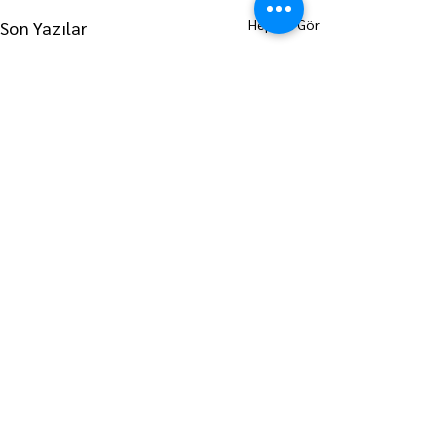
Hepsini Gör
Son Yazılar
ANA SAYFAYA GİT