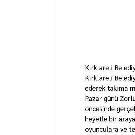
Kırklareli Beledi
Kırklareli Beled
ederek takıma mo
Pazar günü Zorl
öncesinde gerçek
heyetle bir araya
oyunculara ve tek