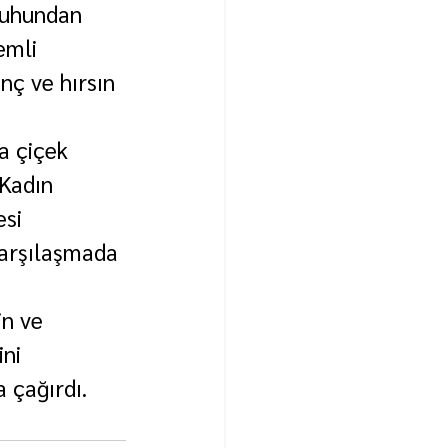
ruhundan 
emli 
nç ve hırsın 
a çiçek 
Kadın 
si 
karşılaşmada 
n ve 
ni 
 çağırdı.