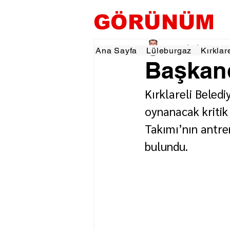
GÖRÜNÜM
Tevfik İŞÇİ
6 Mar
1 d
Ana Sayfa
Lüleburgaz
Kırklar
Başkand
Kırklareli Beled
oynanacak kritik
Takımı’nın antre
bulundu.