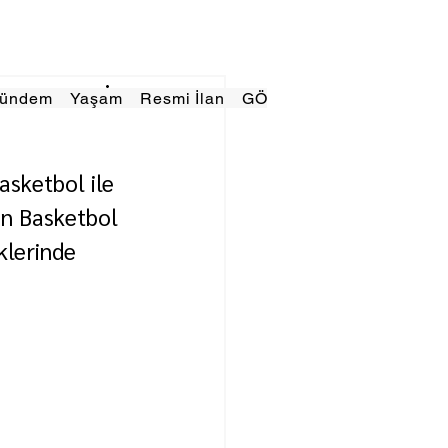
Gündem
Yaşam
Resmi İlan
GÖRÜNÜMTV
E GAZE
asketbol ile 
ın Basketbol 
klerinde 