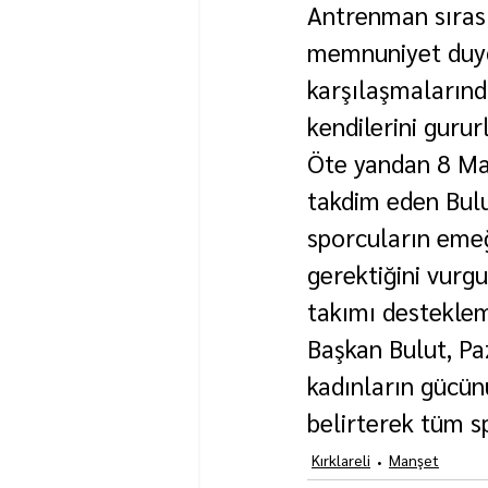
Antrenman sıras
memnuniyet duyd
karşılaşmalarınd
kendilerini gururl
Öte yandan 8 Mar
takdim eden Bulu
sporcuların emeği
gerektiğini vurg
takımı desteklem
Başkan Bulut, Pa
kadınların gücün
belirterek tüm s
Kırklareli
Manşet