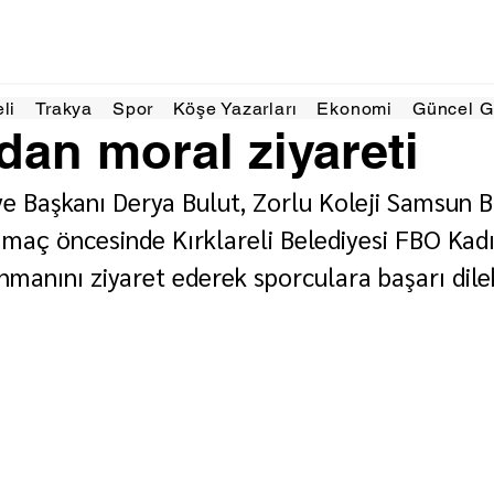
akikada okunur
eli
Trakya
Spor
Köşe Yazarları
Ekonomi
Güncel 
an moral ziyareti
iye Başkanı Derya Bulut, Zorlu Koleji Samsun B
 maç öncesinde Kırklareli Belediyesi FBO Kad
nmanını ziyaret ederek sporculara başarı dile