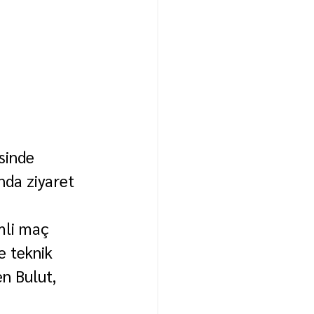
sinde 
nda ziyaret 
mli maç 
e teknik 
en Bulut, 