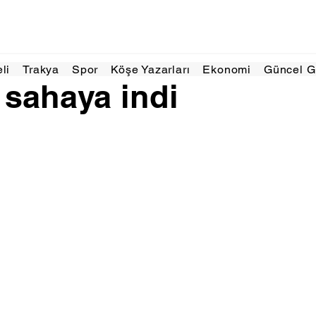
Ağu 2025
1 dakikada okunur
eli
Trakya
Spor
Köşe Yazarları
Ekonomi
Güncel 
sahaya indi