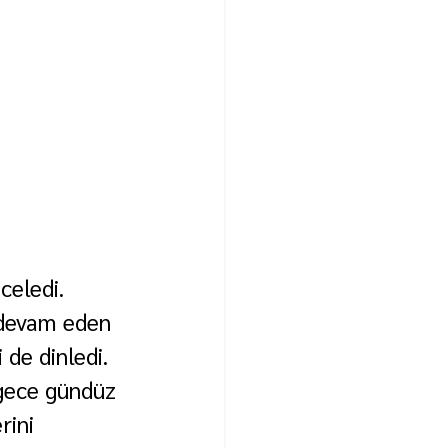
celedi.
 devam eden 
 de dinledi.
 gece gündüz 
ini 