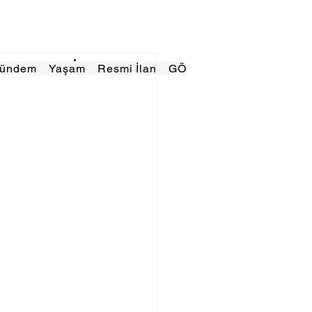
Gündem
Yaşam
Resmi İlan
GÖRÜNÜMTV
E GAZE