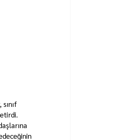
 sınıf 
tirdi.
daşlarına 
edeceğinin 