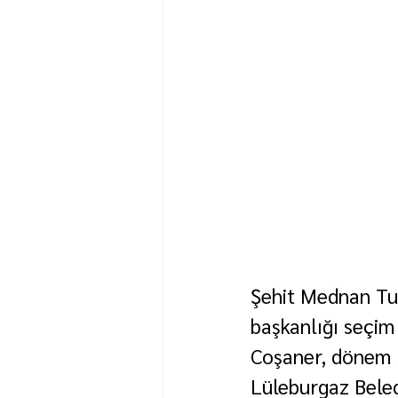
Şehit Mednan Tun
başkanlığı seçim 
Coşaner, dönem b
Lüleburgaz Beled