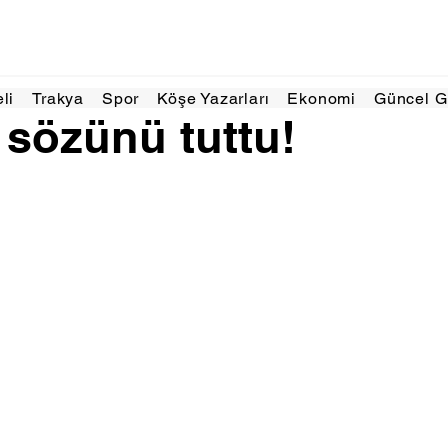
akikada okunur
eli
Trakya
Spor
Köşe Yazarları
Ekonomi
Güncel 
sözünü tuttu!