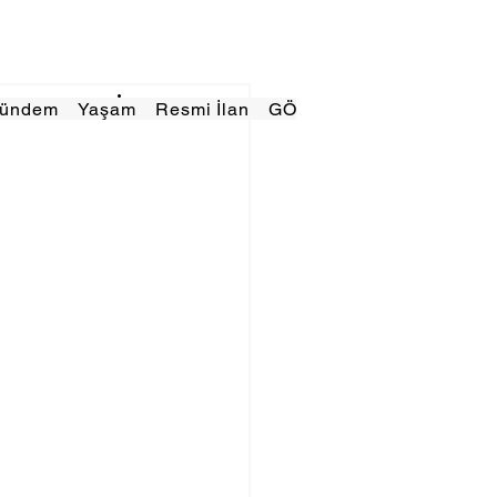
Gündem
Yaşam
Resmi İlan
GÖRÜNÜMTV
E GAZE