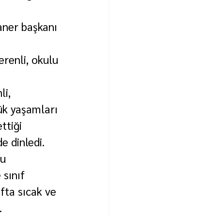
aner başkanı 
renli, okulu 
i, 
ük yaşamları 
ttiği 
e dinledi.
u 
sınıf 
fta sıcak ve 
.