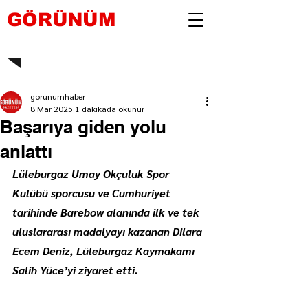
GÖRÜNÜM
gorunumhaber
8 Mar 2025
1 dakikada okunur
Başarıya giden yolu
anlattı
Lüleburgaz Umay Okçuluk Spor 
Kulübü sporcusu ve Cumhuriyet 
tarihinde Barebow alanında ilk ve tek 
uluslararası madalyayı kazanan Dilara 
Ecem Deniz, Lüleburgaz Kaymakamı 
Salih Yüce’yi ziyaret etti.