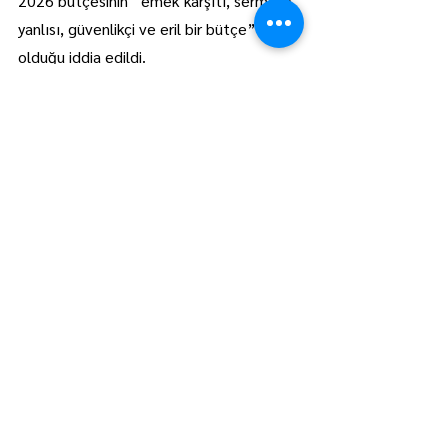
2026 bütçesinin “emek karşıtı, sermaye 
yanlısı, güvenlikçi ve eril bir bütçe” 
olduğu iddia edildi.
Platform adına yapılan ortak açıklama şu 
çağrı ile son buldu; “Vergide adalet 
istiyoruz. Kamu hizmetlerinin 
özelleştirilmesine son verilmesini 
istiyoruz. Yoksulluğu önleyici adımların 
güçlendirilmesini istiyoruz. Emekten ve 
halktan yana bir bütçe için, demokratik 
bir ülke için mücadelemizi kararlılıkla 
sürdüreceğiz. Bu düzeni kabul etmeyen 
tüm yurttaşları birlikte mücadele 
etmeye çağırıyoruz.”
Lüleburgaz
Manşet