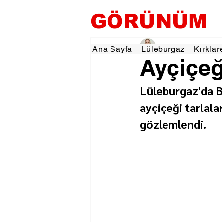
GÖRÜNÜM
Hamza Dalgıç
22 Te
Ana Sayfa
Lüleburgaz
Kırklar
Ayçiçeğ
Lüleburgaz'da Bi
ayçiçeği tarlala
gözlemlendi.