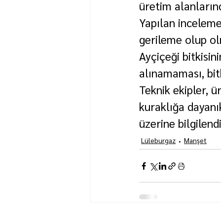
üretim alanlarınd
Yapılan inceleme
gerileme olup olm
Ayçiçeği bitkisin
alınamaması, bitk
Teknik ekipler, ü
kuraklığa dayanı
üzerine bilgilend
Lüleburgaz
Manşet