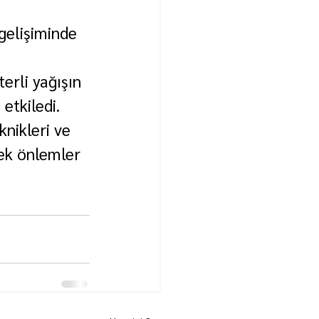
gelişiminde 
erli yağışın 
 etkiledi.
nikleri ve 
cek önlemler 