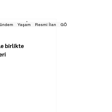
Gündem
Yaşam
Resmi İlan
GÖRÜNÜMTV
E GAZE
 birlikte 
ri 