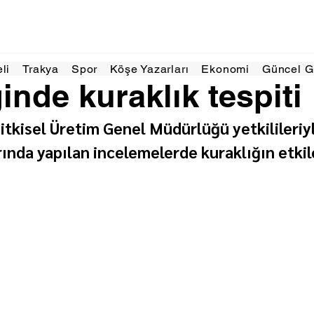
m 2025
1 dakikada okunur
eli
Trakya
Spor
Köşe Yazarları
Ekonomi
Güncel 
inde kuraklık tespiti
tkisel Üretim Genel Müdürlüğü yetkilileriyle
rında yapılan incelemelerde kuraklığın etkile