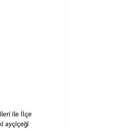
ri ile İlçe 
i ayçiçeği 