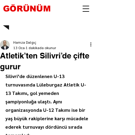
GÖRÜNÜM
Hamza Dalgıç
13 Oca
1 dakikada okunur
Atletik’ten Silivri’de çifte
gurur
Silivri’de düzenlenen U-13 
turnuvasında Lüleburgaz Atletik U-
13 Takımı, gol yemeden 
şampiyonluğa ulaştı. Aynı 
organizasyonda U-12 Takımı ise bir 
yaş büyük rakiplerine karşı mücadele 
ederek turnuvayı dördüncü sırada 