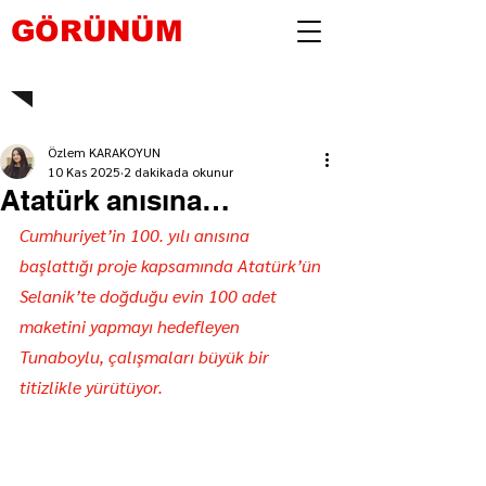
GÖRÜNÜM
Özlem KARAKOYUN
10 Kas 2025
2 dakikada okunur
Atatürk anısına…
Cumhuriyet’in 100. yılı anısına 
başlattığı proje kapsamında Atatürk’ün 
Selanik’te doğduğu evin 100 adet 
maketini yapmayı hedefleyen 
Tunaboylu, çalışmaları büyük bir 
titizlikle yürütüyor.