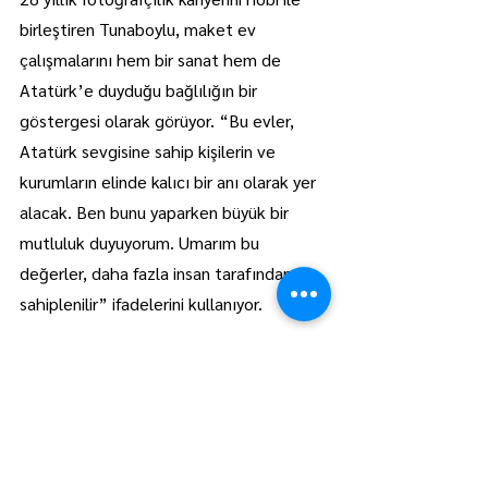
birleştiren Tunaboylu, maket ev 
çalışmalarını hem bir sanat hem de 
Atatürk’e duyduğu bağlılığın bir 
göstergesi olarak görüyor. “Bu evler, 
Atatürk sevgisine sahip kişilerin ve 
kurumların elinde kalıcı bir anı olarak yer 
alacak. Ben bunu yaparken büyük bir 
mutluluk duyuyorum. Umarım bu 
değerler, daha fazla insan tarafından da 
sahiplenilir” ifadelerini kullanıyor.
Tunaboylu’nun titizlikle yürüttüğü bu 
proje, sadece Lüleburgaz’da değil, 
Türkiye genelinde de ilgi çekmeye 
devam ediyor. 100 adet ev 
tamamlandığında, Atatürk’ün doğduğu 