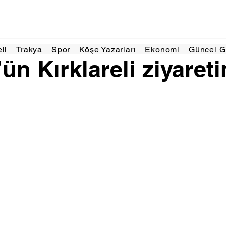
024
1 dakikada okunur
eli
Trakya
Spor
Köşe Yazarları
Ekonomi
Güncel 
ün Kırklareli ziyareti