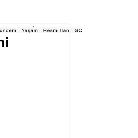
Gündem
Yaşam
Resmi İlan
GÖRÜNÜMTV
E GAZE
ni