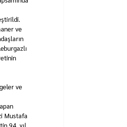
tirildi.
maner ve 
daşların 
eburgazlı 
etinin 
geler ve 
yapan 
zi Mustafa 
in 94. yıl 