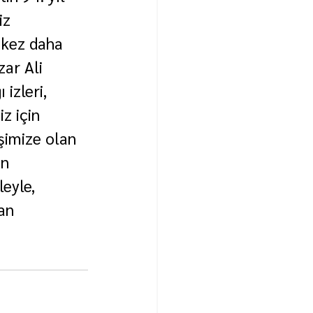
iz 
r kez daha 
ar Ali 
izleri, 
z için 
şimize olan 
n 
leyle, 
an 