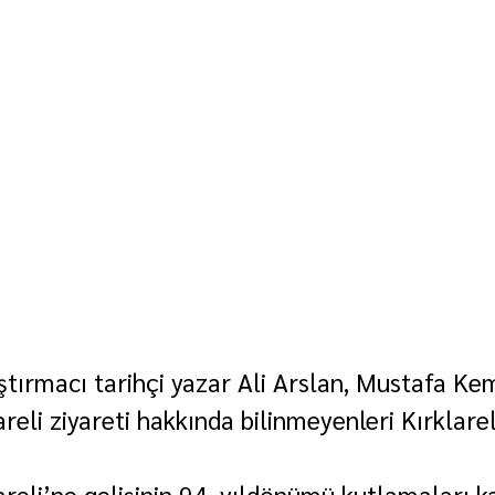
ştırmacı tarihçi yazar Ali Arslan, Mustafa Ke
reli ziyareti hakkında bilinmeyenleri Kırklareli
areli’ne gelişinin 94. yıldönümü kutlamaları 