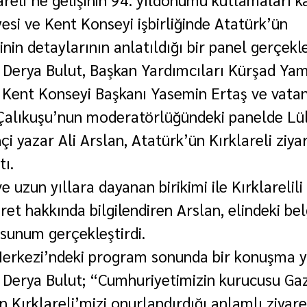
yesi ve Kent Konseyi işbirliğinde Atatürk’ün 
inin detaylarının anlatıldığı bir panel gerçekleş
 Derya Bulut, Başkan Yardımcıları Kürşad Ya
Kent Konseyi Başkanı Yasemin Ertaş ve vatan
 Çalıkuşu’nun moderatörlüğündeki panelde Lül
çi yazar Ali Arslan, Atatürk’ün Kırklareli ziyar
tı.
e uzun yıllara dayanan birikimi ile Kırklarelili 
ret hakkında bilgilendiren Arslan, elindeki bel
 sunum gerçekleştirdi.
Merkezi’ndeki program sonunda bir konuşma 
 Derya Bulut; “Cumhuriyetimizin kurucusu Ga
Kırklareli’mizi onurlandırdığı anlamlı ziyaret