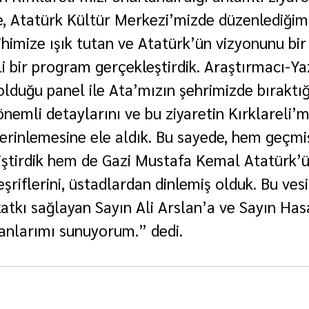
, Atatürk Kültür Merkezi’mizde düzenlediğim
rihimize ışık tutan ve Atatürk’ün vizyonunu bi
i bir program gerçekleştirdik. Araştırmacı-Yaz
lduğu panel ile Ata’mızın şehrimizde bıraktığı 
önemli detaylarını ve bu ziyaretin Kırklareli’mi
derinlemesine ele aldık. Bu sayede, hem geçmi
kiştirdik hem de Gazi Mustafa Kemal Atatürk’ü
eşriflerini, üstadlardan dinlemiş olduk. Bu vesi
katkı sağlayan Sayın Ali Arslan’a ve Sayın Has
anlarımı sunuyorum.” dedi.