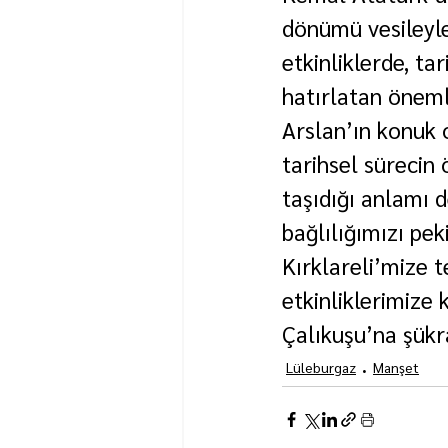
dönümü vesileyle
etkinliklerde, ta
hatırlatan öneml
Arslan’ın konuk o
tarihsel sürecin 
taşıdığı anlamı 
bağlılığımızı pe
Kırklareli’mize t
etkinliklerimize 
Çalıkuşu’na şükr
Lüleburgaz
Manşet