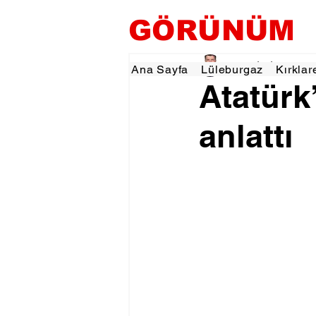
GÖRÜNÜM
Tevfik İŞÇİ
23 Ara 2
Ana Sayfa
Lüleburgaz
Kırklar
Atatürk’
anlattı