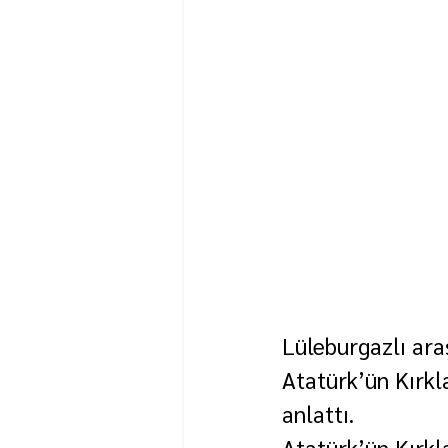
Lüleburgazlı ara
Atatürk’ün Kırkla
anlattı.
Atatürk’ün Kırkl