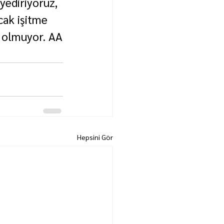
yediriyoruz, 
cak işitme 
z olmuyor. AA
Hepsini Gör