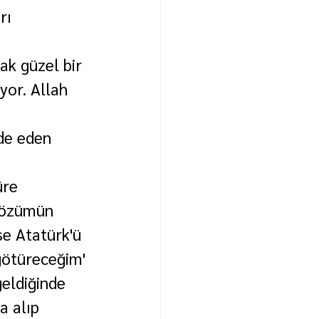
rı 
ak güzel bir 
yor. Allah 
de eden 
üre 
 gözümün 
e Atatürk'ü 
götüreceğim' 
geldiğinde 
a alıp 