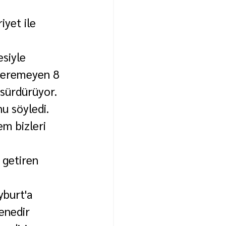
yet ile 
siyle 
 veremeyen 8 
 sürdürüyor.
u söyledi.
m bizleri 
 getiren 
yburt'a 
enedir 