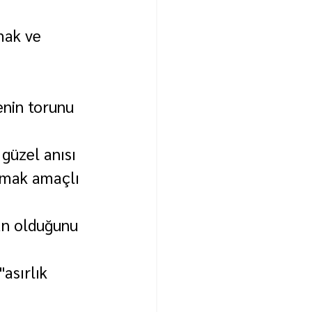
mak ve 
enin torunu 
güzel anısı 
tmak amaçlı 
an olduğunu 
asırlık 