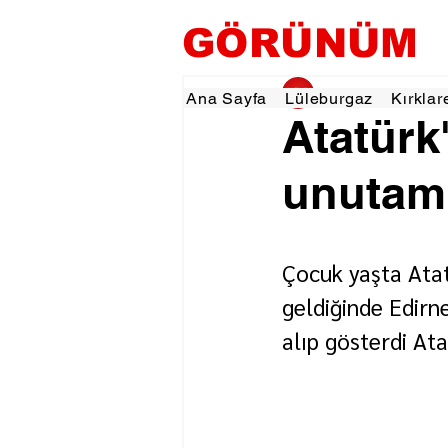
GÖRÜNÜM
gorunumhaber
24 E
Ana Sayfa
Lüleburgaz
Kırklar
Atatürk
unutam
Çocuk yaşta Atat
geldiğinde Edirn
alıp gösterdi At