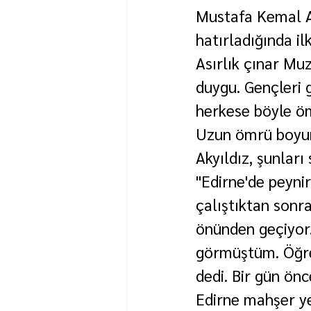
Mustafa Kemal At
hatırladığında il
Asırlık çınar Muz
duygu. Gençleri 
herkese böyle öm
Uzun ömrü boyun
Akyıldız, şunları 
"Edirne'de peynir
çalıştıktan sonr
önünden geçiyor
görmüştüm. Öğret
dedi. Bir gün önc
Edirne mahşer ye