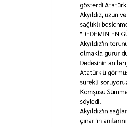
gösterdi Atatür
Akyıldız, uzun ve
sağlıklı beslenme
"DEDEMİN EN G
Akyıldız'ın torun
olmakla gurur du
Dedesinin anılar
Atatürk'ü görmüş
sürekli soruyoruz
Komşusu Sümmani
söyledi.
Akyıldız'ın sağla
çınar"ın anılarını