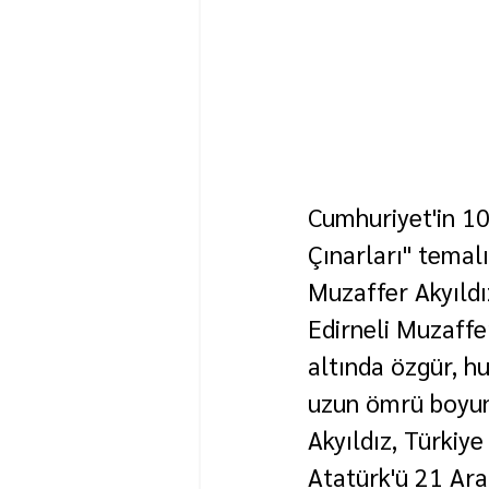
Cumhuriyet'in 10
Çınarları" temal
Muzaffer Akyıldız
Edirneli Muzaffer
altında özgür, h
uzun ömrü boyunc
Akyıldız, Türkiy
Atatürk'ü 21 Ara