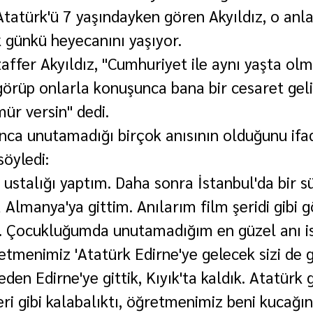
atürk'ü 7 yaşındayken gören Akyıldız, o anla
k günkü heyecanını yaşıyor.
affer Akyıldız, "Cumhuriyet ile aynı yaşta olm
görüp onlarla konuşunca bana bir cesaret geli
ür versin" dedi.
ca unutamadığı birçok anısının olduğunu ifa
söyledi:
 ustalığı yaptım. Daha sonra İstanbul'da bir s
a Almanya'ya gittim. Anılarım film şeridi gibi
. Çocukluğumda unutamadığım en güzel anı is
menimiz 'Atatürk Edirne'ye gelecek sizi de 
eden Edirne'ye gittik, Kıyık'ta kaldık. Atatürk 
ri gibi kalabalıktı, öğretmenimiz beni kucağın