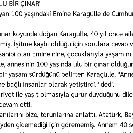
LU BİR ÇINAR"
yan 100 yaşındaki Emine Karagülle de Cumhuri
ınar köyünde doğan Karagülle, 40 yıl önce aile
şmiş. İşitme kaybı olduğu için sorulara cevap
sahibi olan Emine nine, çocuklarıyla yaşamını
e, annesinin 100 yaşında ulu bir çınar olduğun
bir yaşam sürdüğünü belirten Karagülle, "Anne
e bağlı insanlar olarak yetiştirdi." dedi.
iyet ile yaşıt olmasıyla gurur duyduğunu dile
devam etti:
nılarını bize, torunlarına anlattı. Atatürk, Ba
öyden gidemediği için görememiş. Annem 40 s