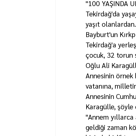
"100 YAŞINDA U
Tekirdağ'da yaşa
yaşıt olanlardan.
Bayburt'un Kırkp
Tekirdağ'a yerle
çocuk, 32 torun 
Oğlu Ali Karagüll
Annesinin örnek 
vatanına, milletin
Annesinin Cumhur
Karagülle, şöyle 
"Annem yıllarca a
geldiği zaman k