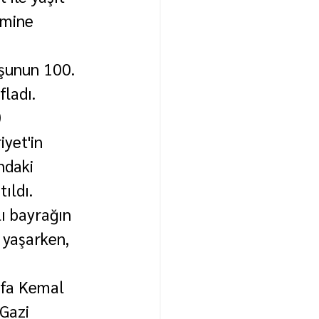
Emine 
şunun 100. 
fladı.
 
yet'in 
ndaki 
ıldı.
ı bayrağın 
 yaşarken, 
afa Kemal 
Gazi 