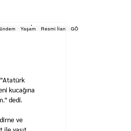
Gündem
Yaşam
Resmi İlan
GÖRÜNÜMTV
E GAZE
 "Atatürk 
eni kucağına 
." dedi.
dirne ve 
ile yaşıt 