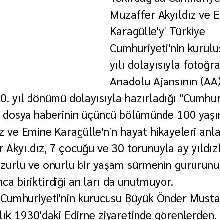
Muzaffer Akyıldız ve 
Karagülle'yi Türkiye 
Cumhuriyeti'nin kurulu
yılı dolayısıyla fotoğra
Anadolu Ajansının (AA)
0. yıl dönümü dolayısıyla hazırladığı "Cumhuri
ı dosya haberinin üçüncü bölümünde 100 yaşı
 ve Emine Karagülle'nin hayat hikayeleri anlat
 Akyıldız, 7 çocuğu ve 30 torunuyla ay yıldızl
uzurlu ve onurlu bir yaşam sürmenin gururunu
a biriktirdiği anıları da unutmuyor.
e Cumhuriyeti'nin kurucusu Büyük Önder Must
lık 1930'daki Edirne ziyaretinde görenlerden. 