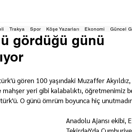
ki 2023
2 dakikada okunur
eli
Trakya
Spor
Köşe Yazarları
Ekonomi
Güncel 
'ü gördüğü günü
ıyor
ürk'ü gören 100 yaşındaki Muzaffer Akyıldız,
e mahşer yeri gibi kalabalıktı, öğretmenimiz b
atürk'ü. O günü ömrüm boyunca hiç unutmadım
Anadolu Ajansı ekibi, E
Tekirdağ'da Cumhuriyet 