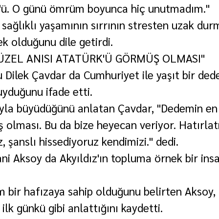
k'ü. O günü ömrüm boyunca hiç unutmadım."
 sağlıklı yaşamının sırrının stresten uzak dur
k olduğunu dile getirdi.
ÜZEL ANISI ATATÜRK'Ü GÖRMÜŞ OLMASI"
u Dilek Çavdar da Cumhuriyet ile yaşıt bir ded
yduğunu ifade etti.
ıyla büyüdüğünü anlatan Çavdar, "Dedemin en 
 olması. Bu da bize heyecan veriyor. Hatırla
, şanslı hissediyoruz kendimizi." dedi.
 Aksoy da Akyıldız'ın topluma örnek bir ins
m bir hafızaya sahip olduğunu belirten Aksoy, "
 ilk günkü gibi anlattığını kaydetti.