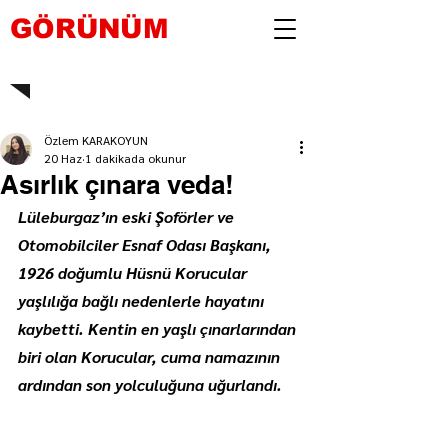
GÖRÜNÜM
Özlem KARAKOYUN
20 Haz
1 dakikada okunur
Asırlık çınara veda!
Lüleburgaz’ın eski Şoförler ve 
Otomobilciler Esnaf Odası Başkanı, 
1926 doğumlu Hüsnü Korucular 
yaşlılığa bağlı nedenlerle hayatını 
kaybetti. Kentin en yaşlı çınarlarından 
biri olan Korucular, cuma namazının 
ardından son yolculuğuna uğurlandı.