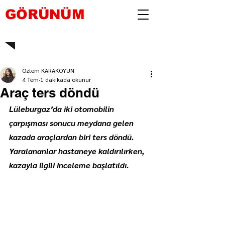
GÖRÜNÜM
Özlem KARAKOYUN
4 Tem
1 dakikada okunur
Araç ters döndü
Lüleburgaz’da iki otomobilin 
çarpışması sonucu meydana gelen 
kazada araçlardan biri ters döndü. 
Yaralananlar hastaneye kaldırılırken, 
kazayla ilgili inceleme başlatıldı.