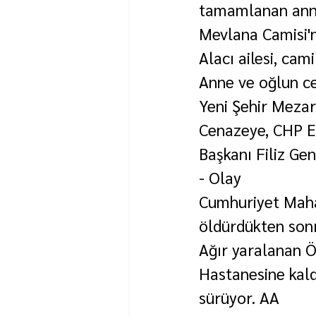
tamamlanan anne 
Mevlana Camisi'ne
Alacı ailesi, cam
Anne ve oğlun ce
Yeni Şehir Mezarl
Cenazeye, CHP Ed
Başkanı Filiz Genc
- Olay
Cumhuriyet Mahal
öldürdükten sonr
Ağır yaralanan Ö.
Hastanesine kaldı
sürüyor. AA