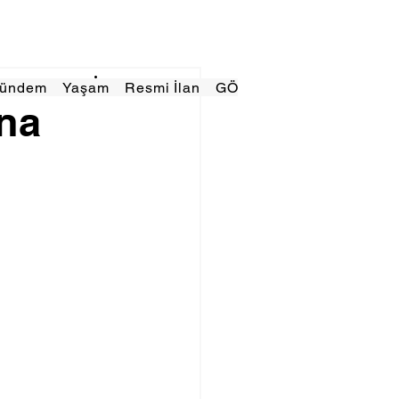
Gündem
Yaşam
Resmi İlan
GÖRÜNÜMTV
E GAZE
na