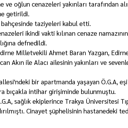
ve oğlun cenazeleri yakınları tarafından alı
 getirildi.
i bahçesinde taziyeleri kabul etti.
nazeleri ikindi vakti kılınan cenaze namazının
ığına defnedildi.
irne Milletvekili Ahmet Baran Yazgan, Edirne
an Akın ile Alacı ailesinin yakınları ve sevenle
lesi'ndeki bir apartmanda yaşayan Ö.G.A, eşi
a bıçakla intihar girişiminde bulunmuştu.
G.A, sağlık ekiplerince Trakya Üniversitesi Tı
rılmıştı. Cinayet şüphelisinin hastanedeki ted