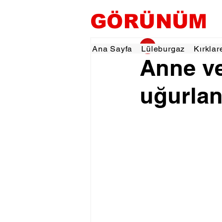
GÖRÜNÜM
gorunumhaber
7 A
Ana Sayfa
Lüleburgaz
Kırklar
Anne ve
uğurlan