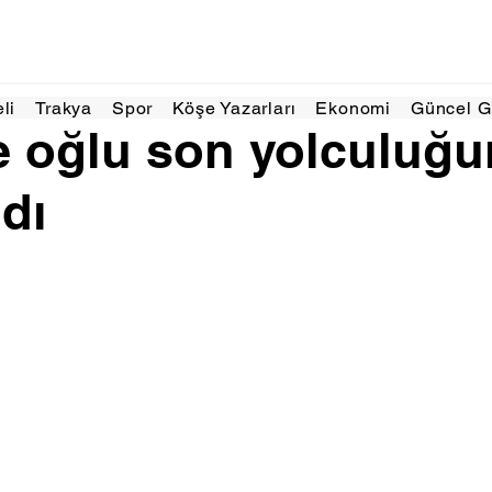
ğu 2025
1 dakikada okunur
eli
Trakya
Spor
Köşe Yazarları
Ekonomi
Güncel 
 oğlu son yolculuğu
dı