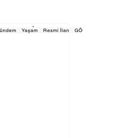
Gündem
Yaşam
Resmi İlan
GÖRÜNÜMTV
E GAZE