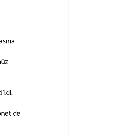
asına 
nüz 
ildi.
onet de 