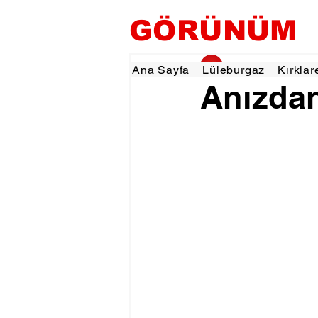
GÖRÜNÜM
gorunumhaber
12 
Ana Sayfa
Lüleburgaz
Kırklar
Anızdan