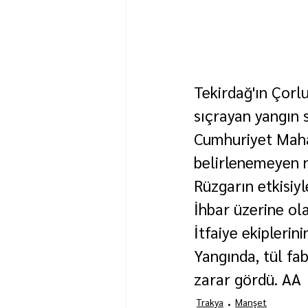
Tekirdağ'ın Çorlu
sıçrayan yangın 
Cumhuriyet Mahal
belirlenemeyen n
Rüzgarın etkisiyl
İhbar üzerine olay
İtfaiye ekiplerin
Yangında, tül fa
zarar gördü. AA
Trakya
Manşet