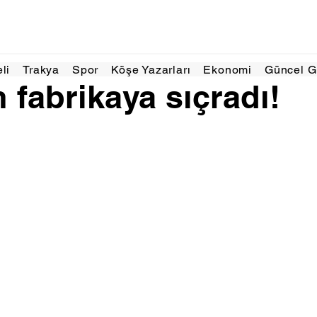
Ağu 2025
1 dakikada okunur
eli
Trakya
Spor
Köşe Yazarları
Ekonomi
Güncel 
 fabrikaya sıçradı!