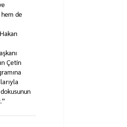
ve 
a hem de 
 Hakan 
 
aşkanı 
ın Çetin 
gramına 
larıyla 
i dokusunun 
.”