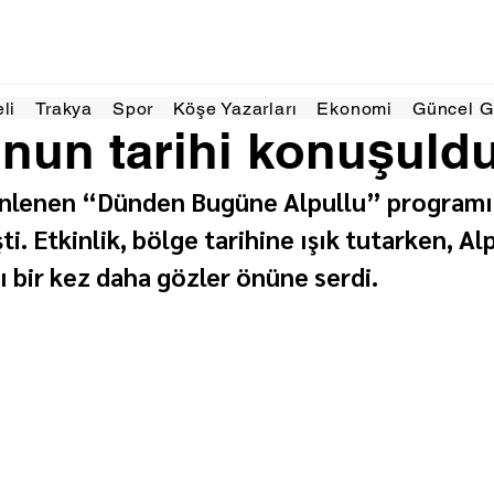
s 2025
1 dakikada okunur
eli
Trakya
Spor
Köşe Yazarları
Ekonomi
Güncel 
’nun tarihi konuşuld
enlenen “Dünden Bugüne Alpullu” programı
ti. Etkinlik, bölge tarihine ışık tutarken, Al
ı bir kez daha gözler önüne serdi.