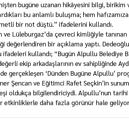
işten bugüne uzanan hikâyesini bilgi, birikim 
ardıkları bu anlamlı buluşma; hem hafızamız
etli bir not düştü.” ifadelerini kullandı.
 ve Lüleburgaz’da çevreci kimliğiyle tanınan
iği değerlendiren bir açıklama yaptı. Dedeoğlu
 ifadeleri kullandı; “Bugün Alpullu Belediye B
eğerli ekip arkadaşlarının ev sahipliğinde Ayd
nde gerçekleşen ‘Dünden Bugüne Alpullu’ pro
Hüner Şencan ve Eğitimci Rafet Seçkin’in sunum
i oldukça bilgilendiriciydi. Alpullu’nun tarih
 etkinliklerle daha fazla görünür hale geliyor