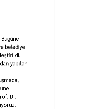
n Bugüne 
ve belediye 
ştirildi.
ndan yapılan 
nuşmada, 
güne 
of. Dr. 
uyoruz. 