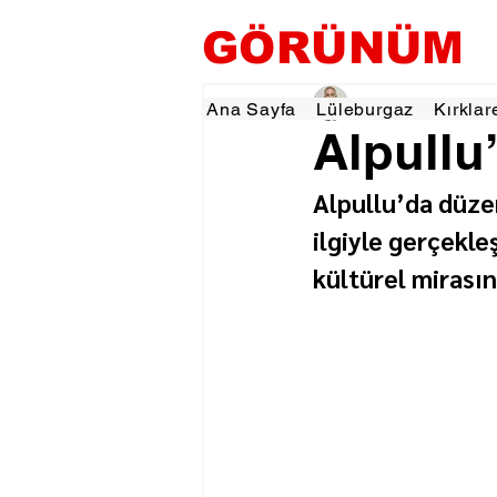
GÖRÜNÜM
Hamza Dalgıç
18 Ka
Ana Sayfa
Lüleburgaz
Kırklar
Alpullu
Alpullu’da düz
ilgiyle gerçekleş
kültürel mirasın