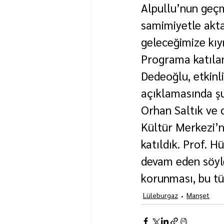
Alpullu’nun geçm
samimiyetle akt
geleceğimize kıym
Programa katılan
Dedeoğlu, etkinl
açıklamasında şu
Orhan Saltık ve d
Kültür Merkezi’
katıldık. Prof. 
devam eden söyleş
korunması, bu tür
Lüleburgaz
Manşet