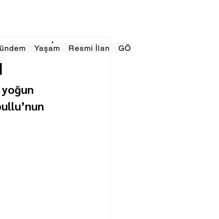
Gündem
Yaşam
Resmi İlan
GÖRÜNÜMTV
E GAZE
u
 yoğun 
pullu’nun 