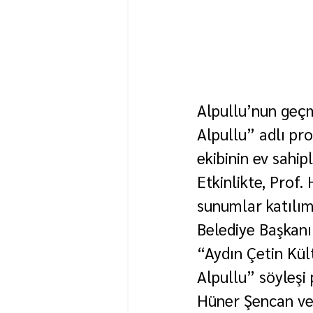
Alpullu’nun geçm
Alpullu” adlı pr
ekibinin ev sahip
Etkinlikte, Prof.
sunumlar katılımc
Belediye Başkanı
“Aydın Çetin Kül
Alpullu” söyleşi 
Hüner Şencan ve 