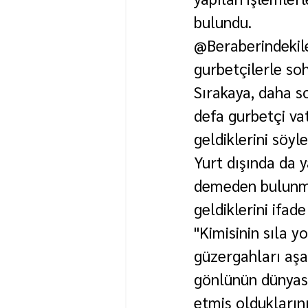
bulundu.
@Beraberindekiler
gurbetçilerle so
Sırakaya, daha so
defa gurbetçi vat
geldiklerini söyle
Yurt dışında da 
demeden bulunmuş
geldiklerini ifa
"Kimisinin sıla y
güzergahları aşa
gönlünün dünyası
etmiş olduklarını