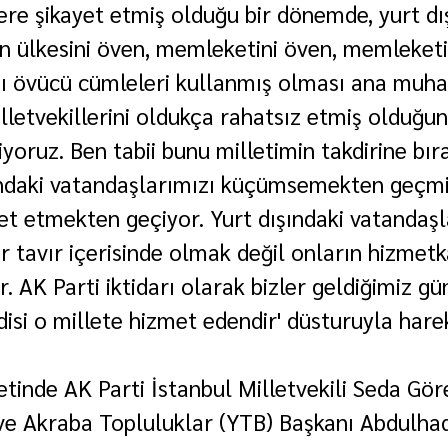
lere şikayet etmiş olduğu bir dönemde, yurt dı
n ülkesini öven, memleketini öven, memleketi
ı övücü cümleleri kullanmış olması ana muha
illetvekillerini oldukça rahatsız etmiş olduğu
yoruz. Ben tabii bunu milletimin takdirine bır
ındaki vatandaşlarımızı küçümsemekten geçmi
et etmekten geçiyor. Yurt dışındaki vatandaşl
ir tavır içerisinde olmak değil onların hizmetk
 AK Parti iktidarı olarak bizler geldiğimiz gü
ndisi o millete hizmet edendir' düsturuyla hare
etinde AK Parti İstanbul Milletvekili Seda Gör
 ve Akraba Topluluklar (YTB) Başkanı Abdulhad