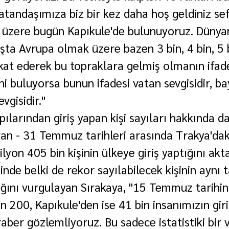
vatandaşımıza biz bir kez daha hoş geldiniz sef
 üzere bugün Kapıkule'de bulunuyoruz. Dünyan
şta Avrupa olmak üzere bazen 3 bin, 4 bin, 5 
kat ederek bu topraklara gelmiş olmanın ifades
i buluyorsa bunun ifadesi vatan sevgisidir, ba
evgisidir."
pılarından giriş yapan kişi sayıları hakkında da 
an - 31 Temmuz tarihleri arasında Trakya'da
lyon 405 bin kişinin ülkeye giriş yaptığını akta
nde belki de rekor sayılabilecek kişinin aynı t
tığını vurgulayan Sırakaya, "15 Temmuz tarihin
n 200, Kapıkule'den ise 41 bin insanımızın giri
aber gözlemliyoruz. Bu sadece istatistiki bir v