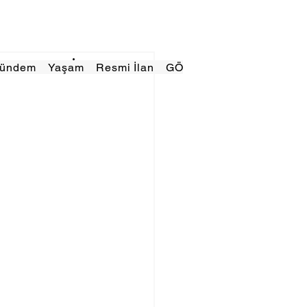
Gündem
Yaşam
Resmi İlan
GÖRÜNÜMTV
E GAZE