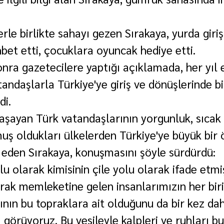
le birlikte sahayı gezen Sırakaya, yurda giri
hbet etti, çocuklara oyuncak hediye etti.
nra gazetecilere yaptığı açıklamada, her yıl e
andaşlarla Türkiye'ye giriş ve dönüşlerinde bi
di.
yaşayan Türk vatandaşlarının yorgunluk, sıcak
 oldukları ülkelerden Türkiye'ye büyük bir 
de eden Sırakaya, konuşmasını şöyle sürdürdü:
olu olarak kimisinin çile yolu olarak ifade etm
rak memleketine gelen insanlarımızın her birin
nın bu topraklara ait olduğunu da bir kez dah
 görüyoruz. Bu vesileyle kalpleri ve ruhları b