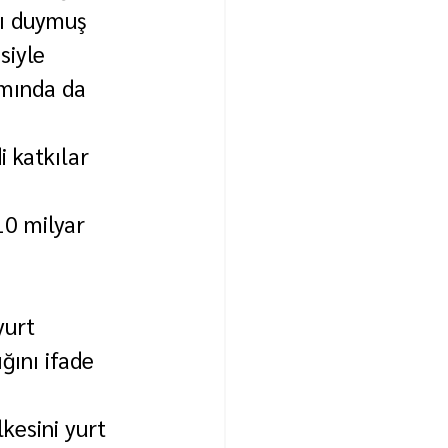
şı duymuş 
siyle 
amında da 
 katkılar 
 
10 milyar 
yurt 
ğını ifade 
kesini yurt 