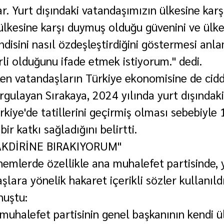
ar. Yurt dışındaki vatandaşımızın ülkesine kar
 ülkesine karşı duymuş olduğu güvenini ve ülke
disini nasıl özdeşleştirdiğini göstermesi anl
rli olduğunu ifade etmek istiyorum." dedi.
len vatandaşların Türkiye ekonomisine de ciddi
gulayan Sırakaya, 2024 yılında yurt dışındaki
kiye'de tatillerini geçirmiş olması sebebiyle 
ir katkı sağladığını belirtti.
AKDİRİNE BIRAKIYORUM"
nemlerde özellikle ana muhalefet partisinde, 
şlara yönelik hakaret içerikli sözler kullanıldı
nuştu:
muhalefet partisinin genel başkanının kendi ül