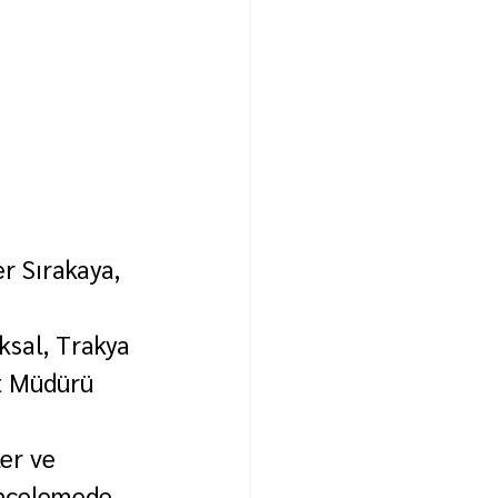
r Sırakaya, 
ksal, Trakya 
t Müdürü 
er ve 
 incelemede 