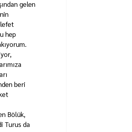
şından gelen 
nin 
lefet 
nu hep 
akıyorum. 
yor, 
arımıza 
arı 
nden beri 
ket 
en Bölük, 
i Turus da 