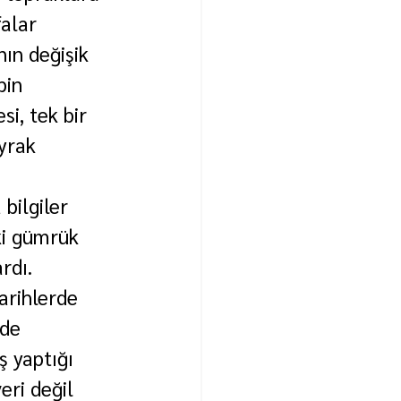
alar 
ın değişik 
bin 
i, tek bir 
yrak 
bilgiler 
ki gümrük 
rdı.
arihlerde 
de 
ş yaptığı 
eri değil 