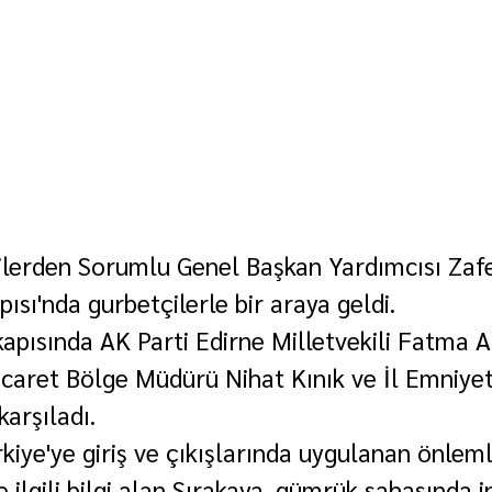
şkilerden Sorumlu Genel Başkan Yardımcısı Zafe
pısı'nda gurbetçilerle bir araya geldi.
 kapısında AK Parti Edirne Milletvekili Fatma A
caret Bölge Müdürü Nihat Kınık ve İl Emniye
arşıladı.
kiye'ye giriş ve çıkışlarında uygulanan önleml
e ilgili bilgi alan Sırakaya, gümrük sahasında