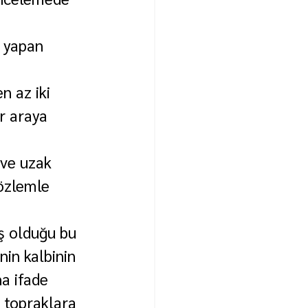
ş yapan 
n az iki 
r araya 
 ve uzak 
özlemle 
iş olduğu bu 
in kalbinin 
a ifade 
u topraklara 