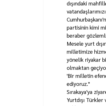
dışındaki mahfil
vatandaşlarımızı
Cumhurbaşkanı'n
partisinin kimi m
beraber gözlemli
Mesele yurt dış
milletimize hizm
yönelik riyakar b
olmaktan geçiyor.
'Bir milletin efe
ediyoruz."
Sırakaya'ya ziyar
Yurtdışı Türkler