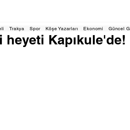
ğu 2025
2 dakikada okunur
eli
Trakya
Spor
Köşe Yazarları
Ekonomi
Güncel 
i heyeti Kapıkule'de!