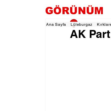
GÖRÜNÜM
gorunumhaber
5 A
Ana Sayfa
Lüleburgaz
Kırklar
AK Part