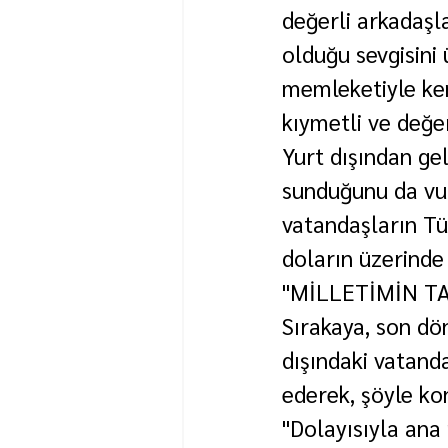
değerli arkadaşl
olduğu sevgisini
memleketiyle ken
kıymetli ve değe
Yurt dışından ge
sunduğunu da vur
vatandaşların Tür
doların üzerinde b
"MİLLETİMİN T
Sırakaya, son dö
dışındaki vatanda
ederek, şöyle ko
"Dolayısıyla ana 