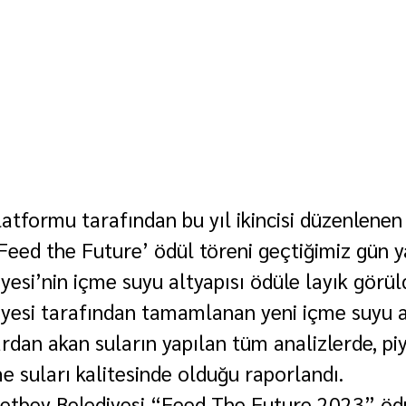
atformu tarafından bu yıl ikincisi düzenlenen 
Feed the Future’ ödül töreni geçtiğimiz gün ya
esi’nin içme suyu altyapısı ödüle layık görül
esi tarafından tamamlanan yeni içme suyu al
rdan akan suların yapılan tüm analizlerde, pi
me suları kalitesinde olduğu raporlandı. 
etbey Belediyesi “Feed The Future 2023” ödü