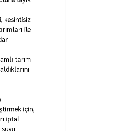
 kesintisiz 
rımları ile 
dar 
samlı tarım 
aldıklarını 
m 
tirmek için, 
ı iptal 
 suyu 