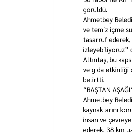
görüldü.
Ahmetbey Belediye
ve temiz içme suy
tasarruf ederek,
izleyebiliyoruz” 
Altıntaş, bu kap
ve gıda etkinliği
belirtti.
“BAŞTAN AŞAĞI
Ahmetbey Belediy
kaynaklarını koru
insan ve çevreye 
ederek, 38 km uz