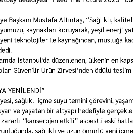
 Başkanı Mustafa Altıntaş, “Sağlıklı, kaliteli,
umuzu, kaynakları koruyarak, yeşil enerji yatı
 yeni teknolojiler ile kaynağından, musluğa ka
dedi.
samda İstanbul'da düzenlenen, ülkenin en kap
 olan Güvenilir Ürün Zirvesi’nden ödülü teslim 
YA YENİLENDİ”
esi, sağlıklı içme suyu temini görevini, yaşa
yan ve yaşatan bir altyapı hedefiyle gerçekleş
zararlı “kanserojen etkili” asbestli eski hatlar
unluğunda, sağlıklı ve uzun ömürlü yeni içme