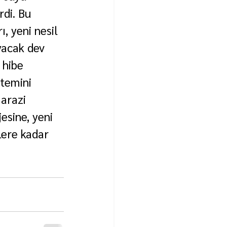
di. Bu 
, yeni nesil 
yacak dev 
 hibe 
 temini 
arazi 
esine, yeni 
lere kadar 