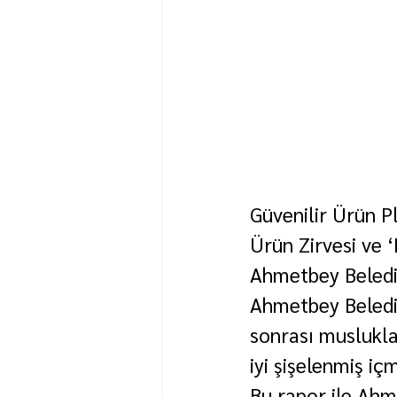
Güvenilir Ürün Pl
Ürün Zirvesi ve ‘
Ahmetbey Belediy
Ahmetbey Belediy
sonrası muslukla
iyi şişelenmiş iç
Bu rapor ile Ahm