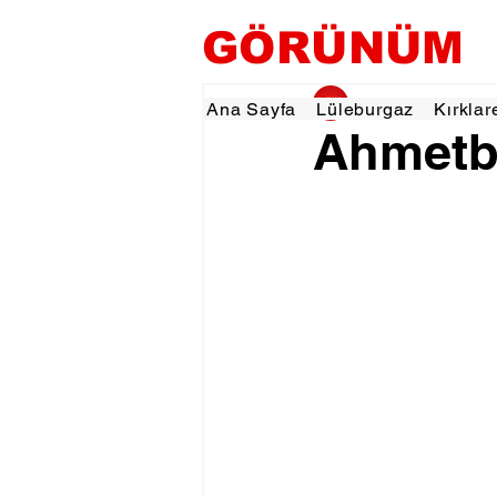
GÖRÜNÜM
gorunumhaber
20 E
Ana Sayfa
Lüleburgaz
Kırklar
Ahmetbe