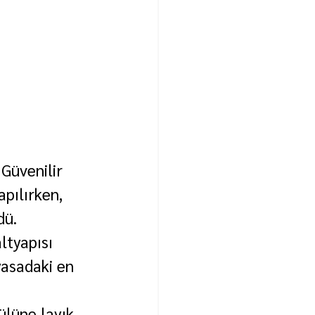
Güvenilir 
pılırken, 
dü.
tyapısı 
yasadaki en 
lüne layık 