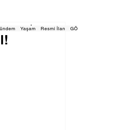
Gündem
Yaşam
Resmi İlan
GÖRÜNÜMTV
E GAZE
l!