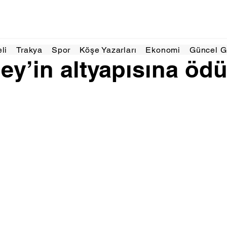
ki 2023
1 dakikada okunur
eli
Trakya
Spor
Köşe Yazarları
Ekonomi
Güncel 
y’in altyapısına ödü