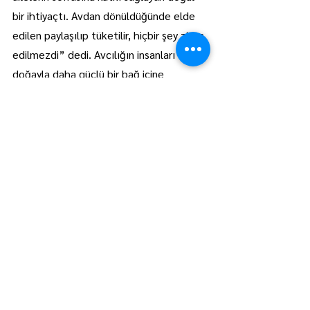
bir ihtiyaçtı. Avdan dönüldüğünde elde 
edilen paylaşılıp tüketilir, hiçbir şey ziyan 
edilmezdi” dedi. Avcılığın insanları 
doğayla daha güçlü bir bağ içine 
soktuğunu aktaran Yozcu, sabır, dikkat 
ve sorumluluk duygusunun bu uğraşla 
birlikte öğrenildiğini söyledi.
Yozcu, avcılığın aynı zamanda bir kültür 
aktarımı olduğunu vurgulayarak, 
büyüklerin gençlere yalnızca avlanmayı 
değil, doğaya saygıyı ve ölçüyü de 
öğrettiğini dile getirdi. “Atalarımızdan 
kalan bu alışkanlık, zamanla yaşam 
şartlarının değişmesiyle farklı bir noktaya 
geldi. Bugün avcılık daha çok spor ve 
sosyal faaliyet olarak yapılıyor ama 