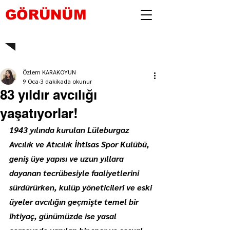
GÖRÜNÜM
Özlem KARAKOYUN
9 Oca
3 dakikada okunur
83 yıldır avcılığı
yaşatıyorlar!
1943 yılında kurulan Lüleburgaz 
Avcılık ve Atıcılık İhtisas Spor Kulübü, 
geniş üye yapısı ve uzun yıllara 
dayanan tecrübesiyle faaliyetlerini 
sürdürürken, kulüp yöneticileri ve eski 
üyeler avcılığın geçmişte temel bir 
ihtiyaç, günümüzde ise yasal 